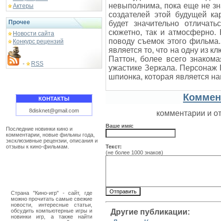
невыполнима, пока еще не зн
Актеры
создателей этой будущей ка
Прочее
будет значительно отличат
сюжетно, так и атмосферно.
Новости сайта
поводу съемок этого фильма
Конкурс рецензий
является то, что на одну из 
Паттон, более всего знаком
RSS
-
ужастике Зеркала. Персонаж
шпионка, которая является на
Коммен
КОНТАКТЫ
8disknet@gmail.com
комментарии и о
Ваше имя:
Последние новинки кино и
комментарии, новые фильмы года,
эксклюзивные рецензии, описания и
отзывы к кино-фильмам.
Текст:
(не более 1000 знаков)
Страна "Кино-игр" - сайт, где
можно прочитать самые свежие
новости, интересные статьи,
обсудить компьютерные игры и
Другие публикации:
новинки игр, а также найти