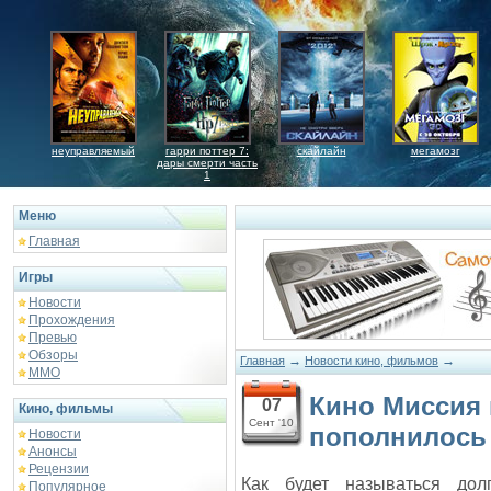
неуправляемый
гарри поттер 7:
скайлайн
мегамозг
дары смерти часть
1
Меню
Главная
Игры
Новости
Прохождения
Превью
Обзоры
→
→
Главная
Новости кино, фильмов
ММО
Кино Миссия
07
Кино, фильмы
Сент '10
пополнилось
Новости
Анонсы
Рецензии
Как будет называться дол
Популярное