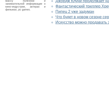
Джордж Клуни продолжает на
массу полезной и
занимательной информации о
Фантастический триллер Хр
кино-индустрии, актерах и
фильмах, pc games.
Пипец 2 уже задуман
Что будет в новом сезоне се
Искусство можно продавать з