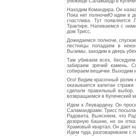
убежище Саламандр в Купечес
Находим Командира. Он назнач
Пока нет полночиЮ идем в до
счастлива. Тут появляется 
Трактире. Напиваемся с ними
дом Трисс.
Дожидаемся полночи, спуска
лестницы попадаем в некон
Вызимы, заходим в дверь уб
Там убиваем всех, беседуем
забираем зрячий камень. С
собираем вещички. Выходим
Ого! Видим красочный ролик 
оказывается капитан стражи 
сделали правильный выбор. 
возвращаемся в Купеческий к
Идем к Леувардену. Он прос
Саламандрами. Трисс посылае
Радовита. Выясняем, что Ра
дозорную башню, но он отка
Храмовый квартал. Он дает н
Идем туда, разговариваем с г