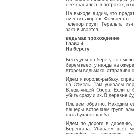
нее хранилось в потрохах, и 
На выходе видим, что преда
сместить короля Фольтеста с
телепортирует Геральта из
заканчивается.
ведьмак прохождение
Глава 4
На берегу
Беседуем на берегу со смело
берем квест у наяды на ожере
втором ведьмаке, отправивше
Идем к королю-рыбаку, спра
на Отмель. Там убиваем пер
Владычицей Озера. Если в б
убить сразу и их. В деревне б
Плывем обратно. Находим ещ
пещеры встречаем групп эль
пять буханок хлеба.
Идем по дороге в деревню, 
Беренгара. Убиваем всех мо