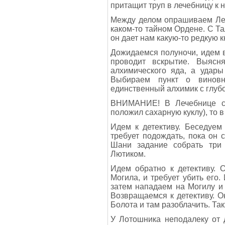
притащит труп в лечебницу к н
Между делом опрашиваем Ле
каком-то тайном Ордене. С Та
он дает нам какую-то редкую 
Дожидаемся полуночи, идем 
проводит вскрытие. Выясня
алхимического яда, а удары
Выбираем пункт о виновн
единственный алхимик с глуб
ВНИМАНИЕ! В Лечебнице ст
положил сахарную куклу), то 
Идем к детективу. Беседуем
требует подождать, пока он 
Шани задание собрать три 
Лютиком.
Идем обратно к детективу. 
Могила, и требует убить его
затем нападаем на Могилу и
Возвращаемся к детективу. О
Болота и там разоблачить. Та
У Лотошника неподалеку от 