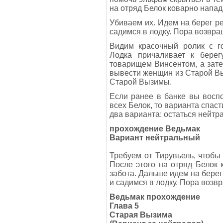
на отряд Белок коварно напа
Убиваем их. Идем на берег ре
садимся в лодку. Пора возвра
Видим красочный ролик с 
Лодка причаливает к бере
товарищем Винсентом, а зат
вывести женщин из Старой Вы
Старой Вызимы.
Если ранее в банке вы восп
всех Белок, то варианта спаст
два варианта: остаться нейтр
прохождение Ведьмак
Вариант нейтральный
Требуем от Тирувьель, чтобы 
После этого на отряд Белок 
забота. Дальше идем на берег
и садимся в лодку. Пора возв
Ведьмак прохождение
Глава 5
Старая Вызима