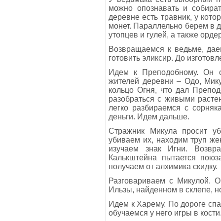
можно опознавать и собират
деревне есть травник, у кото
монет. Параллельно берем в д
утопцев и гулей, а также орд
Возвращаемся к ведьме, даем 
готовить эликсир. До изготов
Идем к Преподобному. Он о
жителей деревни – Одо, Мик
кольцо Огня, что дал Препо
разобраться с живыми расте
легко разбираемся с сорняк
деньги. Идем дальше.
Стражник Микула просит уб
убиваем их, находим труп же
изучаем знак Игни. Возвр
Калькштейна пытается поюза
получаем от алхимика скидку.
Разговариваем с Микулой. О
Ильзы, найденном в склепе, но
Идем к Харему. По дороге сп
обучаемся у него игры в кости