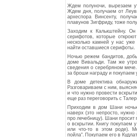
Ждем полуночи, вырезаем ут
Ждем дня, получаем от Леув
археспора Винсенту, получа
плавунов Зигфриду, тоже полу
Заходим к Калькштейну. Он
серифотов, которые открою
несколько камней у нас уже
найти оставшиеся серифоты.
Ночью режем бандитов, доб
доме Вивальди. Там же утро
сведения о серебряном мече.
за броши награду и покупаем 
В доме детектива обнаружи
Разговариваем с ним, выясня
и что нужно провести вскрыт
еще раз переговорить с Тале
Приходим в дом Шани ночью
наверх (это непросто, нужно 
про лечебницу). Шани просит 
о вскрытии. Книгу покупаем 
или что-то в этом роде). М
пойла”. Покупаем его в Кудла