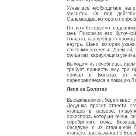
Узнав все необходимое, нап
фисштех. Он под действие
Саламандра, которого попроси
По пути беседуем с садовнико
меч. Покормив его булочкой
солдата, караулящего проход 
внутрь. Шани, которая ухаж
ласточкиного зелья. Даем ей,
солдатам, караулящим узника.
Выходим из лечебницы, идем
требует принести ему три б
причал в Болотах от ут
переправляемся в локацию Ле
Леса на Болотах
Высаживаемся, берем квест у
Дедушка просит отвести ег
утопцев в карьере, плаву
археспора, который очень с
серебряного меча. Возвра
беседуем с их старшиной В
утопцев, рассказывает о Бере