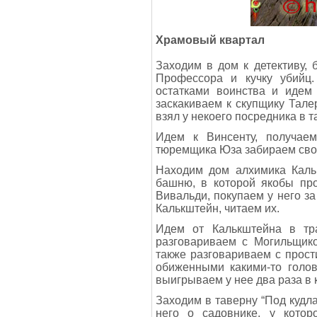
Храмовый квартал
Заходим в дом к детективу,
Профессора и кучку убийц
остатками воинства и идем 
заскакиваем к скупщику Тале
взял у некоего посредника в 
Идем к Винсенту, получаем
тюремщика Юза забираем сво
Находим дом алхимика Каль
башню, в которой якобы пр
Вивальди, покупаем у него за
Калькштейн, читаем их.
Идем от Калькштейна в тр
разговариваем с Могильщико
также разговариваем с прост
обиженными какими-то голов
выигрываем у нее два раза в 
Заходим в таверну “Под кудл
него о садовнике, у кото