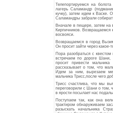
Телепортируемся на болот
лагерь Саламандр (подмани
кучку), затем идем к Васке. 
Саламандры забрали собирать
Вначале в пещере, затем на
Кирпичников. Возвращаемся к
восвояси.
Возвращаемся в город Вызим
Он просит зайти через какое-т
Пора разобраться с квестом
встречаем по дороге Шани, 
просит привести мальчика
рассказывает о том, что маль
Идем за ним, вырезаем ме
мальчика Трисс,после чего до
Трисс счастлива, что мы вы
переговорили с Шани о том, ч
в ярости посылает нас подаль
Поступаем так, как она вел
трактиром обнаруживаем зас
разыскать начальника Стр