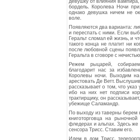
девушку от влияния вампира,
бордель. Королева Ночи при
однако девушка ничем не ок
воле.
Появляются два варианта: либ
и переспать с ними. Если выб
Геральт сломал ей жизнь, и ч
такого конца не платит ни к
после любовной сцены появл
Геральта в сговоре с нечистью
Режем рыцарей, собирае
благодарит нас за избавлен
Королевы ночи. Выходим на 
арестовать Де Ветт. Выслуши
рассказывает о том, что указ
ибо на них нет подписи кор
трактирщику, он рассказывает
убежище Саламандр.
По выходу из таверны берем в
книготорговца на рыночной
фледерах и альпах. Здесь же
сенсора Трисс. Ставим его.
Идем в дом Трисс, телепорт