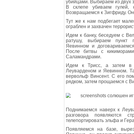
убийцами. Выбираем из двух з
В склепе убиваем гулей, 
Возвращаемся к Зигфриду. Он 
Тут же к нам подбегает мале
ограблен и захвачен террорис
Идем к банку, беседуем с Ве
ратушу, выбираем пункт п
Яевинном и договариваемся
После битвы с кикиморами
Саламандрами.
Идем к Трисс, а затем в 
Леуварденом и Яевинном. Та
вервольф Винсент. С его по
рядком, затем прощаемся с В
Поднимаемся наверх к Леува
разговора появляются с
телепортировать эльфа и Гера
Появляемся на базе, выре