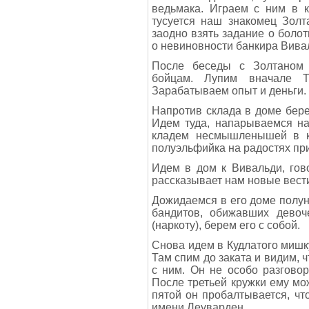
ведьмака. Играем с ним в к
тусуется наш знакомец Золт
заодно взять задание о боло
о невиновности банкира Вива
После беседы с Золтаном 
бойцам. Лупим вначале Т
Зарабатываем опыт и деньги.
Напротив склада в доме бер
Идем туда, напарываемся на
кладем несмышленышей в к
полуэльфийка на радостях при
Идем в дом к Вивальди, гов
рассказывает нам новые вест
Дожидаемся в его доме полун
бандитов, обижавших дево
(наркоту), берем его с собой.
Снова идем в Кудлатого мишку
Там спим до заката и видим, 
с ним. Он не особо разговор
После третьей кружки ему м
пятой он пробалтывается, чт
имени Леуварден.