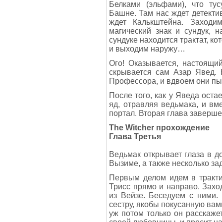
Белками (эльфами), что ту
Башне. Там нас ждет детекти
ждет Калькштейна. Заходи
магический знак и сундук, 
сундуке находится трактат, к
и выходим наружу…
Ого! Оказывается, настоящи
скрывается сам Азар Явед. 
Профессора, и вдвоем они пы
После того, как у Яведа оста
яд, отравляя ведьмака, и в
портал. Вторая глава заверше
The Witcher прохождение
Глава Третья
Ведьмак открывает глаза в д
Вызиме, а также несколько за
Первым делом идем в тракти
Трисс прямо и направо. Захо
из Вейзе. Беседуем с ними.
сестру, якобы покусанную вам
уж потом только он расскаже