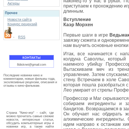
наконец-то у нас в руках. 
Актеры
приступаем к прохождению иг
длинным.
Прочее
Вступление
Новости сайта
Конкурс рецензий
Каэр Морхен
Первые шаги в игре
Ведьма
RSS
-
завязку сюжета и одновременн
нам выучить основные кнопки и
Итак, все начинается с на
КОНТАКТЫ
колдуна Саволлы, который
наемного убийцу Профессор
8disknet@gmail.com
Вытаскиваем меч из трена
управление. Затем спускаемс
Последние новинки кино и
комментарии, новые фильмы года,
стену. Встречаем в холе Саво
эксклюзивные рецензии, описания и
которая пошла разобраться с
отзывы к кино-фильмам.
Лео умирает от стрелы Профе
Профессор и Маг скрываются 
собираем ингредиенты и з
бандитов. Возвращаемся в зал
Страна "Кино-игр" - сайт, где
Он обучает нас обдирать ж
можно прочитать самые свежие
алхимические ингредиенты. 
новости, интересные статьи,
обсудить компьютерные игры и
идем направо к останкам хи
новинки игр, а также найти