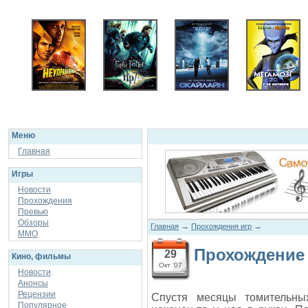
неуправляемый
гарри поттер 7:
скайлайн
мегамозг
дары смерти часть
1
Меню
Главная
Игры
Новости
Прохождения
Превью
Обзоры
→
→
Главная
Прохождения игр
ММО
Прохождение 
29
Кино, фильмы
Окт '07
Новости
Анонсы
Рецензии
Спустя месяцы томительн
Популярное