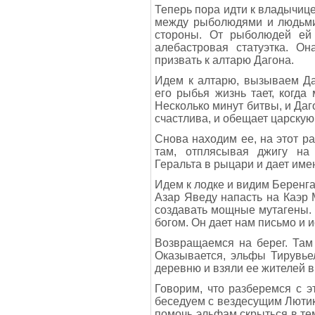
Теперь пора идти к владычице
между рыболюдями и людьми,
стороны. От рыболюдей ей 
алебастровая статуэтка. О
призвать к алтарю Дагона.
Идем к алтарю, вызываем Да
его рыбья жизнь тает, когд
Несколько минут битвы, и Даг
счастлива, и обещает царскую
Снова находим ее, на этот р
там, отплясывая джигу на 
Геральта в рыцари и дает име
Идем к лодке и видим Беренга
Азар Яведу напасть на Каэр 
создавать мощные мутагены. Г
богом. Он дает нам письмо и и
Возвращаемся на берег. Там
Оказывается, эльфы Тирувье
деревню и взяли ее жителей в
Говорим, что разберемся с 
беседуем с вездесущим Люти
помочь эльфам скрыться в тем