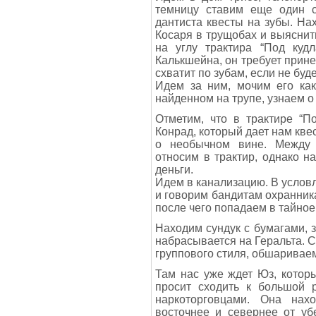
темницу ставим еще один 
дантиста квесты на зубы. Н
Косаря в трущобах и выяснит
на углу трактира “Под куд
Калькшейна, он требует прине
схватит по зубам, если не буде
Идем за ним, мочим его как
найденном на трупе, узнаем о
Отметим, что в трактире “П
Конрад, который дает нам кве
о необычном вине. Между 
относим в трактир, однако н
деньги.
Идем в канализацию. В услов
и говорим бандитам охранник
после чего попадаем в тайно
Находим сундук с бумагами, з
набрасывается на Геральта. 
группового стиля, обшариваем
Там нас уже ждет Юз, котор
просит сходить к большой р
наркоторговцами. Она нах
восточнее и севернее от уб