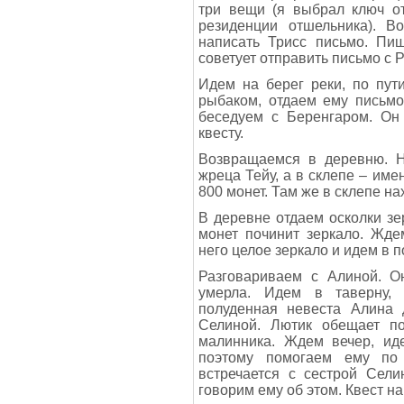
три вещи (я выбрал ключ от
резиденции отшельника). В
написать Трисс письмо. Пи
советует отправить письмо с 
Идем на берег реки, по пут
рыбаком, отдаем ему письмо
беседуем с Беренгаром. Он
квесту.
Возвращаемся в деревню. Н
жреца Тейу, а в склепе – име
800 монет. Там же в склепе н
В деревне отдаем осколки зер
монет починит зеркало. Жде
него целое зеркало и идем в п
Разговариваем с Алиной. О
умерла. Идем в таверну, 
полуденная невеста Алина 
Селиной. Лютик обещает по
малинника. Ждем вечер, иде
поэтому помогаем ему по
встречается с сестрой Сели
говорим ему об этом. Квест н