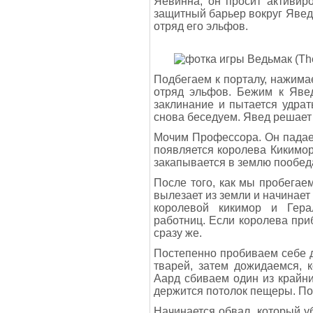
Яевинна, он просит активир
защитный барьер вокруг Яведа
отряд его эльфов.
Подбегаем к порталу, нажимае
отряд эльфов. Бежим к Явед
заклинание и пытается удрат
снова беседуем. Явед решает
Мочим Профессора. Он падает
появляется королева Кикимор
закапывается в землю пообед
После того, как мы пробегаем
вылезает из земли и начинает
королевой кикимор и Гера
работниц. Если королева приб
сразу же.
Постепенно пробиваем себе д
тварей, затем дожидаемся, к
Аард сбиваем один из крайн
держится потолок пещеры. По
Начинается обвал, который уб