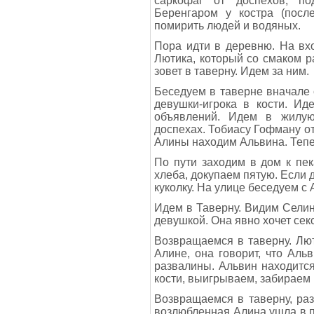
саркофаг от доспехов, по
Беренгаром у костра (посл
помирить людей и водяных.
Пора идти в деревню. На вх
Лютика, который со смаком р
зовет в таверну. Идем за ним.
Беседуем в таверне вначале
девушки-игрока в кости. Ид
объявлений. Идем в жилую
доспехах. Тобиасу Гофману от
Алины находим Альвина. Тепе
По пути заходим в дом к пе
хлеба, докупаем пятую. Если 
куколку. На улице беседуем 
Идем в Таверну. Видим Сели
девушкой. Она явно хочет секс
Возвращаемся в таверну. Лю
Алине, она говорит, что Аль
развалины. Альвин находится
кости, выигрываем, забираем
Возвращаемся в таверну, раз
возлюбленная Алина ушла в по