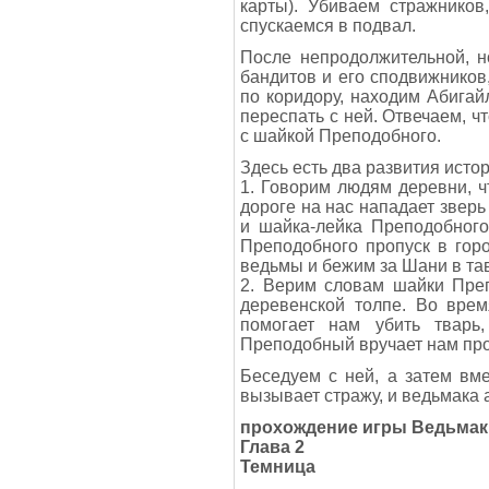
карты). Убиваем стражников
спускаемся в подвал.
После непродолжительной, н
бандитов и его сподвижников
по коридору, находим Абигайл
переспать с ней. Отвечаем, ч
с шайкой Преподобного.
Здесь есть два развития исто
1. Говорим людям деревни, 
дороге на нас нападает зверь
и шайка-лейка Преподобного
Преподобного пропуск в гор
ведьмы и бежим за Шани в та
2. Верим словам шайки Преп
деревенской толпе. Во вре
помогает нам убить тварь,
Преподобный вручает нам проп
Беседуем с ней, а затем вм
вызывает стражу, и ведьмака
прохождение игры Ведьмак
Глава 2
Темница