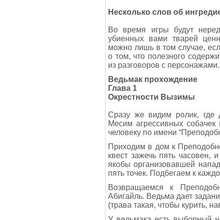
Несколько слов об ингредие
Во время игры будут неред
убиенных вами тварей цен
можно лишь в том случае, есл
о том, что полезного содержи
из разговоров с персонажами.
Ведьмак прохождение
Глава 1
Окрестности Вызимы
Сразу же видим ролик, где 
Месим агрессивных собачек 
человеку по имени “Преподоб
Приходим в дом к Преподобно
квест зажечь пять часовен, и
якобы организовавшей напад
пять точек. Подбегаем к каждо
Возвращаемся к Преподоб
Абигайль. Ведьма дает задани
(трава такая, чтобы курить, н
У ведьмака есть выборный 