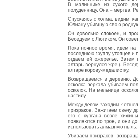
В малиннике из сухого де
полуденницу. Она – мертва. Р
Спускаясь с холма, видим, ка
Юлиану убившую свою родную 
Он довольно спокоен, и про
Беседуем с Лютиком. Он совет
Пока ночное время, идем на 
последнюю группу утопцев и п
отдаем ей ожерелье. Затем 
алтарь вернулся жрец. Бесед
алтаре корову-медалистку.
Возвращаемся в деревню. До
осколка зеркала убиваем пол
осколок. На мельнице осколо
настилу.
Между делом заходим к отшель
призраков. Зажигаем свечу 
его с кургана возле хижины
появляются по трое, и они д
использовать алмазную пыль.
Убиваем призраков, возвраща