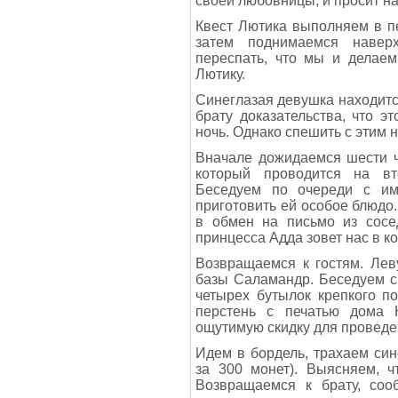
своей любовницы, и просит на
Квест Лютика выполняем в пе
затем поднимаемся навер
переспать, что мы и делаем
Лютику.
Синеглазая девушка находитс
брату доказательства, что э
ночь. Однако спешить с этим н
Вначале дожидаемся шести ч
который проводится на вт
Беседуем по очереди с им
приготовить ей особое блюдо.
в обмен на письмо из сосе
принцесса Адда зовет нас в ко
Возвращаемся к гостям. Лев
базы Саламандр. Беседуем с 
четырех бутылок крепкого п
перстень с печатью дома 
ощутимую скидку для проведен
Идем в бордель, трахаем сине
за 300 монет). Выясняем, 
Возвращаемся к брату, соо