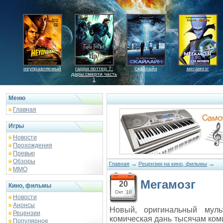
неуправляемый
гарри поттер 7:
скайлайн
мегамозг
дары смерти часть
1
Меню
Главная
Игры
Новости
Прохождения
Превью
Обзоры
→
→
Главная
Рецензии на кино, фильмы
ММО
Мегамозг
20
Кино, фильмы
Окт '10
Новости
Анонсы
Новый, оригинальный мул
Рецензии
комическая дань тысячам ком
Популярное