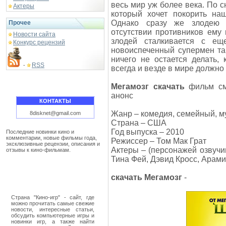
весь мир уж более века. По 
Актеры
который хочет покорить наш
Однако сразу же злодею с
Прочее
отсутствии противников ему 
Новости сайта
злодей сталкивается с ещ
Конкурс рецензий
новоиспеченный супермен та
ничего не остается делать, 
RSS
-
всегда и везде в мире должно
Мегамозг скачать
фильм смо
анонс
КОНТАКТЫ
Жанр – комедия, семейный, 
8disknet@gmail.com
Страна – США
Год выпуска – 2010
Последние новинки кино и
комментарии, новые фильмы года,
Режиссер – Том Мак Грат
эксклюзивные рецензии, описания и
Актеры – (персонажей озвучи
отзывы к кино-фильмам.
Тина Фей, Дэвид Кросс, Арами
скачать Мегамозг
-
Страна "Кино-игр" - сайт, где
можно прочитать самые свежие
новости, интересные статьи,
обсудить компьютерные игры и
новинки игр, а также найти