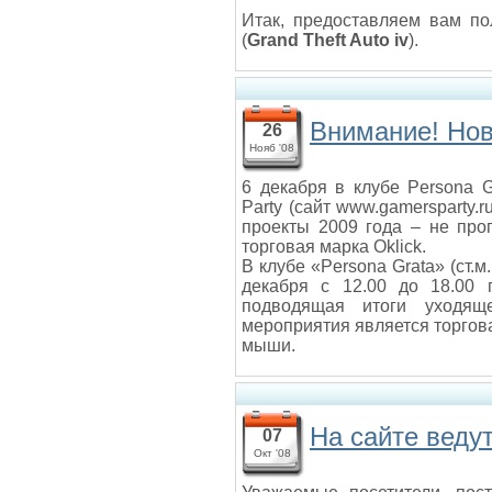
Итак, предоставляем вам п
(
Grand Theft Auto iv
).
Внимание! Нов
26
Нояб '08
6 декабря в клубе Persona 
Party (сайт www.gamersparty.
проекты 2009 года – не про
торговая марка Oklick.
В клубе «Persona Grata» (ст.
декабря с 12.00 до 18.00 п
подводящая итоги уходящ
мероприятия является торгова
мыши.
На сайте веду
07
Окт '08