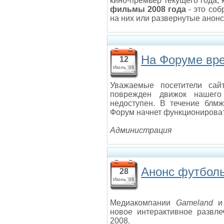
кино-премьер текущего года,
фильмы 2008 года
- это соб
на них или развернутые анонс
На Форуме вр
12
Июль '08
Уважаемые посетители сай
поврежден движок нашего
недоступен. В течение блмж
Форум начнет функционирова
Администрация
Анонс футболь
28
Июнь '08
Медиакомпании
Gameland
и 
новое интерактивное развле
2008.