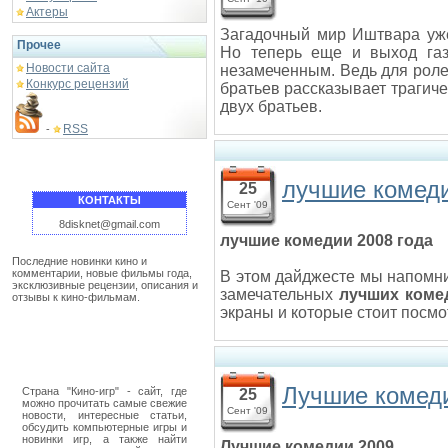
Актеры
Загадочный мир Иштвара уже
Прочее
Но теперь еще и выход газ
Новости сайта
незамеченным. Ведь для роле
Конкурс рецензий
братьев рассказывает трагиче
двух братьев.
RSS
-
лучшие комеди
25
КОНТАКТЫ
Сент '09
8disknet@gmail.com
лучшие комедии 2008 года
Последние новинки кино и
комментарии, новые фильмы года,
В этом дайджесте мы напомни
эксклюзивные рецензии, описания и
замечательных
лучших коме
отзывы к кино-фильмам.
экраны и которые стоит посмо
Лучшие комеди
Страна "Кино-игр" - сайт, где
25
можно прочитать самые свежие
Сент '09
новости, интересные статьи,
обсудить компьютерные игры и
новинки игр, а также найти
Лучшие комедии 2009