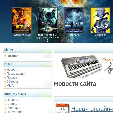
неуправляемый
гарри поттер 7:
скайлайн
мегамозг
дары смерти часть
1
Меню
Главная
Игры
Новости
Прохождения
Превью
Обзоры
Новости сайта
ММО
Кино, фильмы
Новости
Анонсы
Новая онлайн-
Рецензии
21
Популярное
Сент '10