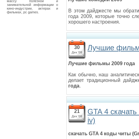
массу полезной и
занимательной информации о
кино-индустрии, актерах и
В этом дайджесте мы обрат
фильмах, pc games.
года 2009, которые точно сл
хорошего настроения.
Лучшие фильм
30
Дек '08
Лучшие фильмы 2009 года
Как обычно, наш аналитическ
делает традиционный дайдж
года
.
GTA 4 скачать 
21
Дек '08
iv)
скачать GTA 4 коды читы (Gra