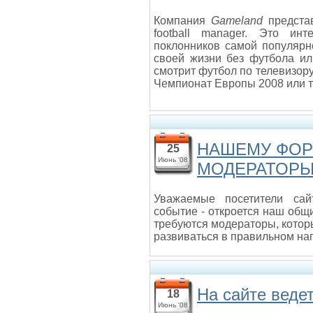
Компания
Gameland
представ
football manager. Это ин
поклонников самой популярно
своей жизни без футбола ил
смотрит футбол по телевизору 
Чемпионат Европы 2008 или то
НАШЕМУ ФОР
25
Июнь '08
МОДЕРАТОР
Уважаемые посетители сай
событие - откроется наш об
требуются модераторы, котор
развиваться в правильном на
На сайте вед
18
Июнь '08