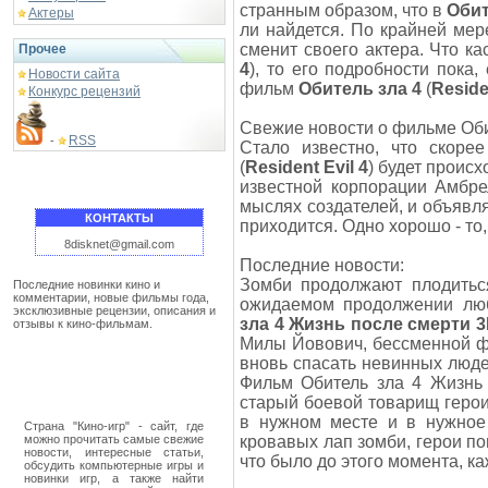
странным образом, что в
Оби
Актеры
ли найдется. По крайней мер
сменит своего актера. Что к
Прочее
4
), то его подробности пока,
Новости сайта
фильм
Обитель зла 4
(
Residen
Конкурс рецензий
Свежие новости о фильме Обите
RSS
-
Стало известно, что скоре
(
Resident Evil 4
) будет проис
известной корпорации Амбре
мыслях создателей, и объявл
КОНТАКТЫ
приходится. Одно хорошо - то,
8disknet@gmail.com
Последние новости:
Зомби продолжают плодиться
Последние новинки кино и
комментарии, новые фильмы года,
ожидаемом продолжении лю
эксклюзивные рецензии, описания и
зла 4 Жизнь после смерти 
отзывы к кино-фильмам.
Милы Йовович, бессменной фи
вновь спасать невинных люд
Фильм Обитель зла 4 Жизнь 
старый боевой товарищ герои
в нужном месте и в нужное
Страна "Кино-игр" - сайт, где
можно прочитать самые свежие
кровавых лап зомби, герои по
новости, интересные статьи,
что было до этого момента, к
обсудить компьютерные игры и
новинки игр, а также найти