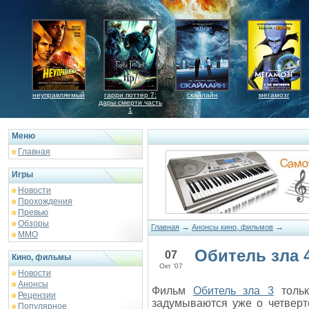
неуправляемый
гарри поттер 7:
скайлайн
мегамозг
дары смерти часть
1
Меню
Главная
Игры
Новости
Прохождения
Превью
Обзоры
→
→
Главная
Анонсы кино, фильмов
ММО
Обитель зла 
07
Кино, фильмы
Окт '07
Новости
Анонсы
Фильм
Обитель зла 3
тольк
Рецензии
задумываются уже о четверт
Популярное