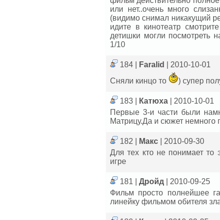
фильм действительно полное г.
или нет..очень много слиза
(видимо снимал никакущий ре
идите в кинотеатр смотрите
детишки могли посмотреть на
1/10
184 |
Faralid
| 2010-10-01
Сняли кинцо то
) супер по
183 |
Катюха
| 2010-10-01
Первые 3-и части были нам
Матрицу.Да и сюжет немного 
182 |
Макс
| 2010-09-30
Для тех кто не понимает то
игре
181 |
Дройд
| 2010-09-25
Фильм просто полнейшее га
линейку фильмом обителя зла