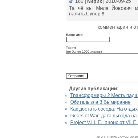
180 |
Кирик
| 2010-09-25
Та чё вы Мила Йовович мо
палить.Супер!!!
комментарии и о
Ваше имя:
Текст:
(не более 1000 знаков)
Другие публикации:
Трансформеры 2 Месть пад
Обитель зла 3 Вымирание
Как достать соседа: На отдых
Gears of War: дата выхода на
Project V.I.L.E.: анонс от VILE
© 2007-2026 частичное и