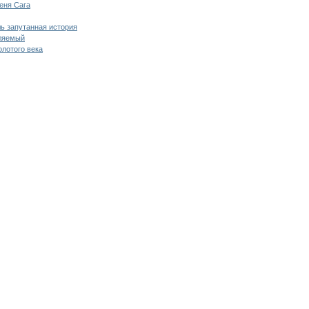
еня Сага
ь запутанная история
ляемый
олотого века