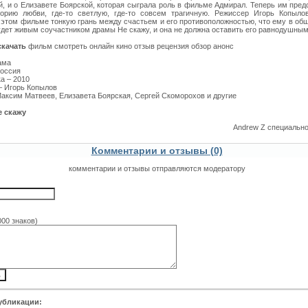
й, и о Елизавете Боярской, которая сыграла роль в фильме Адмирал. Теперь им пред
орию любви, где-то светлую, где-то совсем трагичную. Режиссер Игорь Копыло
в этом фильме тонкую грань между счастьем и его противоположностью, что ему в об
удет живым соучастником драмы Не скажу, и она не должна оставить его равнодушным
скачать
фильм смотреть онлайн кино отзыв рецензия обзор анонс
ама
Россия
а – 2010
– Игорь Копылов
Максим Матвеев, Елизавета Боярская, Сергей Скоморохов и другие
е скажу
Andrew Z специальн
Комментарии и отзывы (0)
комментарии и отзывы отправляются модератору
000 знаков)
убликации: