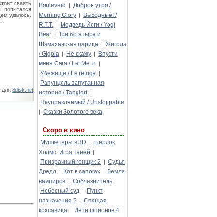
стоит сваять
Boulevard
Доброе утро /
|
в попытался
Morning Glory
Выходные! /
щем удалось.
|
.
R.T.T.
Медведь Йоги / Yogi
|
Bear
Три богатыря и
|
Шамаханская царица
Жигола
|
/ Gigola
Не скажу
Впусти
|
|
меня Сага / Let Me In
|
Убежище / Le refuge
|
Рапунцель запутанная
о для
8disk.net
история / Tangled
|
Неуправляемый / Unstoppable
Сказки Золотого века
|
Скоро в кино
Мушкетеры в 3D
Шерлок
|
Холмс: Игра теней
|
Призрачный гонщик 2
Судья
|
Дредд
Кот в сапогах
Земля
|
|
вампиров
Соблазнитель
|
|
Небесный суд
Пункт
|
назначения 5
Спящая
|
красавица
Дети шпионов 4
|
|