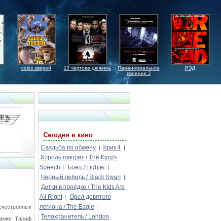
союз зверей
13 чертова дюжина
Паранормальное
РЭД
явление 2
Сегодня в кино
Свадьба по обмену
Крик 4
|
|
Король говорит / The King's
Speech
Боец / Fighter
|
|
Черный лебедь / Black Swan
|
Детки в порядке / The Kids Are
All Right
Орел девятого
|
легиона / The Eagle
ечественных
|
Телохранитель / London
также Тариф