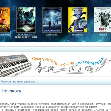
вляемый
гарри поттер 7:
скайлайн
мегамозг
пила 7
дары смерти часть
1
→
→
Рецензии на кино, фильмы
Не скажу
оросль талантливых русских актеров, засветившихся уже в нескольких крупных от
встретится нам на широких экранах в драматической кинокартине
Не скажу
.
т о Максиме Матвееве, поразившем своей яркой ролью в фильме Стиляги, а 