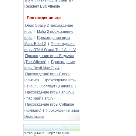
зла 4: Жизнь после смерти /
Resident Evil: Afterlife
Прохождение игр
Dead Space 2 прохождение
игры
Mafia 2 прохождение
|
игры
Прохождение игры
|
Mass Effect 2
Прохождение
|
игры GTA 4 Grand Theft Auto IV
|
Прохождение игры Ведьмак
(The Witcher)
Прохождение
|
игры Devil May Cry 4
|
Прохождение игры Crysis
(Кризис)
Прохождение игры
|
Fallout 3 (Фоллаут) (Fallout3)
|
Прохождение игры Far Cry 2
(Фар край FarCry)
|
Прохождение игры Collapse
(Коллапс)
Прохождение игры
|
Dead space
"Страна Кино - Игр": это кино -