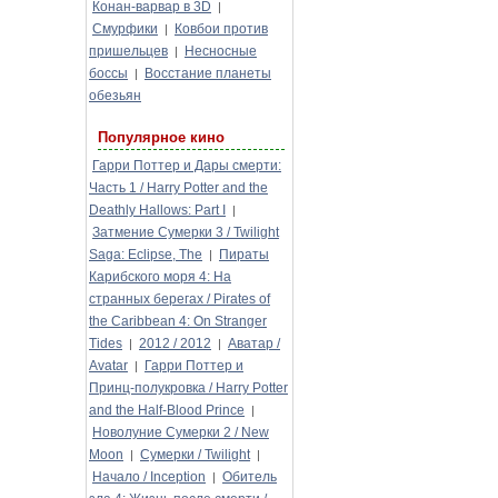
Конан-варвар в 3D
|
Смурфики
Ковбои против
|
пришельцев
Несносные
|
боссы
Восстание планеты
|
обезьян
Популярное кино
Гарри Поттер и Дары смерти:
Часть 1 / Harry Potter and the
Deathly Hallows: Part I
|
Затмение Сумерки 3 / Twilight
Saga: Eclipse, The
Пираты
|
Карибского моря 4: На
странных берегах / Pirates of
the Caribbean 4: On Stranger
Tides
2012 / 2012
Аватар /
|
|
Avatar
Гарри Поттер и
|
Принц-полукровка / Harry Potter
and the Half-Blood Prince
|
Новолуние Сумерки 2 / New
Moon
Сумерки / Twilight
|
|
Начало / Inception
Обитель
|