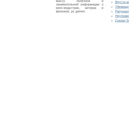
массу полезной и
Впусти м
занимательной информации о
Убежище
кино-индустрии, актерах и
фильмах, pc games.
Рапунцел
Неуправ
Сказки З