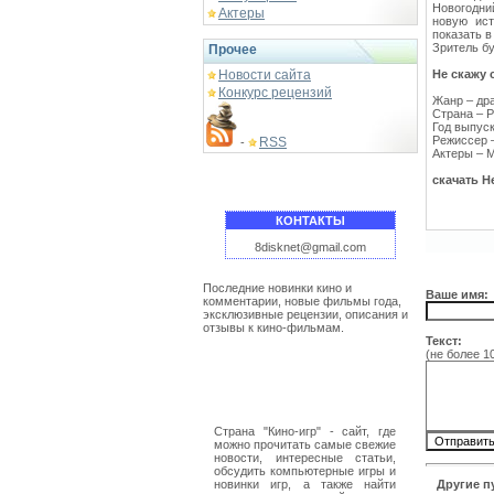
Новогодни
Актеры
новую ист
показать 
Зритель б
Прочее
Новости сайта
Не скажу 
Конкурс рецензий
Жанр – др
Страна – 
Год выпуск
Режиссер 
RSS
-
Актеры – 
скачать Н
КОНТАКТЫ
8disknet@gmail.com
Последние новинки кино и
Ваше имя:
комментарии, новые фильмы года,
эксклюзивные рецензии, описания и
отзывы к кино-фильмам.
Текст:
(не более 1
Страна "Кино-игр" - сайт, где
можно прочитать самые свежие
новости, интересные статьи,
обсудить компьютерные игры и
новинки игр, а также найти
Другие п