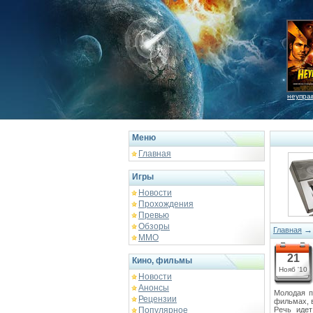
неупра
Меню
Главная
Игры
Новости
Прохождения
Превью
Обзоры
Главная
ММО
21
Кино, фильмы
Нояб '10
Новости
Анонсы
Молодая п
Рецензии
фильмах, 
Популярное
Речь иде