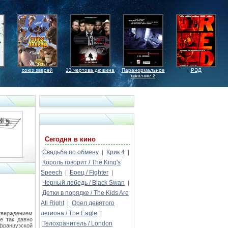
союз зверей
13 чертова дюжина
Паранормальное
РЭД
явление 2
Сегодня в кино
Свадьба по обмену
Крик 4
|
|
Король говорит / The King's
Speech
Боец / Fighter
|
|
Черный лебедь / Black Swan
|
Детки в порядке / The Kids Are
All Right
Орел девятого
|
легиона / The Eagle
дтверждением
|
е так давно
Телохранитель / London
ранцузской