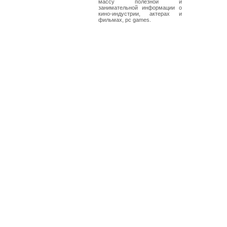
массу полезной и
занимательной информации о
кино-индустрии, актерах и
фильмах, pc games.