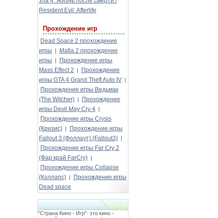
зла 4: Жизнь после смерти /
Resident Evil: Afterlife
Прохождение игр
Dead Space 2 прохождение
игры
Mafia 2 прохождение
|
игры
Прохождение игры
|
Mass Effect 2
Прохождение
|
игры GTA 4 Grand Theft Auto IV
|
Прохождение игры Ведьмак
(The Witcher)
Прохождение
|
игры Devil May Cry 4
|
Прохождение игры Crysis
(Кризис)
Прохождение игры
|
Fallout 3 (Фоллаут) (Fallout3)
|
Прохождение игры Far Cry 2
(Фар край FarCry)
|
Прохождение игры Collapse
(Коллапс)
Прохождение игры
|
Dead space
"Страна Кино - Игр": это кино -