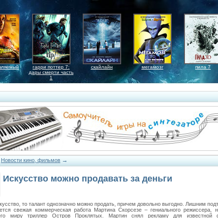
вляемый
гарри поттер 7:
скайлайн
мегамозг
пила 7
дары смерти часть
1
→
→
Новости кино, фильмов
Искусство можно продавать за деньги
скусство, то талант однозначно можно продать, причем довольно выгодно. Лишним по
ется свежая коммерческая работа Мартина Скорсезе – гениального режиссера, н
его миру триллер Остров Проклятых. Мартин снял рекламу для известной ф