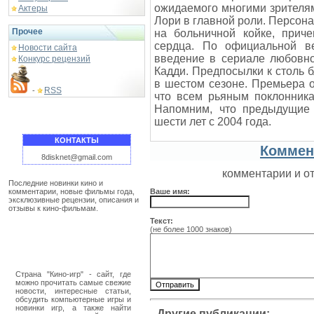
ожидаемого многими зрителя
Актеры
Лори в главной роли. Персона
Прочее
на больничной койке, приче
сердца. По официальной в
Новости сайта
введение в сериале любовно
Конкурс рецензий
Кадди. Предпосылки к столь 
в шестом сезоне. Премьера о
RSS
-
что всем рьяным поклонника
Напомним, что предыдущие
шести лет с 2004 года.
КОНТАКТЫ
Коммен
8disknet@gmail.com
комментарии и о
Последние новинки кино и
комментарии, новые фильмы года,
Ваше имя:
эксклюзивные рецензии, описания и
отзывы к кино-фильмам.
Текст:
(не более 1000 знаков)
Страна "Кино-игр" - сайт, где
можно прочитать самые свежие
новости, интересные статьи,
обсудить компьютерные игры и
новинки игр, а также найти
Другие публикации: