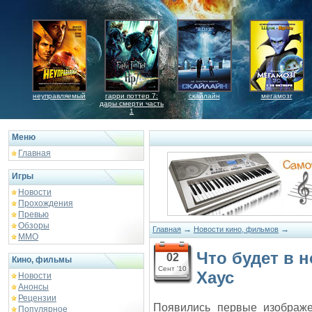
неуправляемый
гарри поттер 7:
скайлайн
мегамозг
дары смерти часть
1
Меню
Главная
Игры
Новости
Прохождения
Превью
Обзоры
→
→
Главная
Новости кино, фильмов
ММО
Что будет в 
02
Кино, фильмы
Сент '10
Хаус
Новости
Анонсы
Рецензии
Появились первые изображе
Популярное