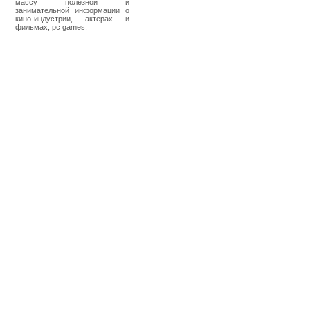
массу полезной и
занимательной информации о
кино-индустрии, актерах и
фильмах, pc games.