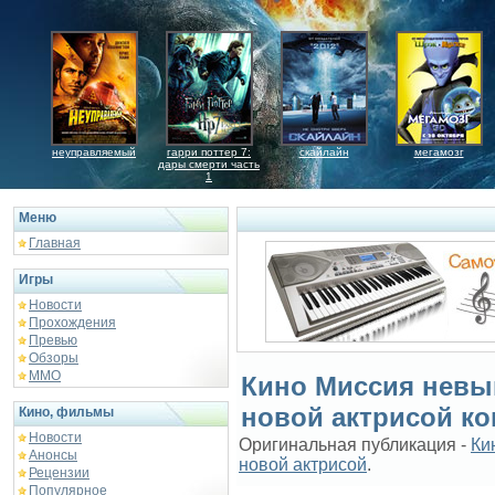
неуправляемый
гарри поттер 7:
скайлайн
мегамозг
дары смерти часть
1
Меню
Главная
Игры
Новости
Прохождения
Превью
Обзоры
ММО
Кино Миссия невы
новой актрисой к
Кино, фильмы
Новости
Оригинальная публикация -
Ки
Анонсы
новой актрисой
.
Рецензии
Популярное