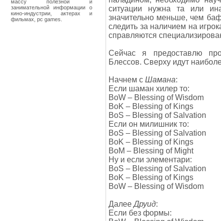
массу полезной и
занимательной информации о
ситуации нужна та или ин
кино-индустрии, актерах и
значительно меньше, чем баф
фильмах, pc games.
следить за наличием на игрок
справляются специализирова
Сейчас я предоставлю про
Блессов. Сверху идут наиболе
Начнем с
Шамана
:
Если шаман хилер то:
BoW – Blessing of Wisdom
BoK – Blessing of Kings
BoS – Blessing of Salvation
Если он милишник то:
BoS – Blessing of Salvation
BoK – Blessing of Kings
BoM – Blessing of Might
Ну и если элементари:
BoS – Blessing of Salvation
BoK – Blessing of Kings
BoW – Blessing of Wisdom
Далее
Друид
:
Если без формы: