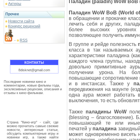
Паладин (paladin) WoW ВоВ (
Актеры
Паладин WoW ВоВ (World of 
Прочее
в обращении и прокачке клас
Новости сайта
лечить себя и других, палад
Конкурс рецензий
более высоких уровнях 
позволяющее получить иммуни
RSS
-
В группе и рейде полезность
класса в так называемых а
характеристики паладина (как
каждого члена группы, нахо
КОНТАКТЫ
довольно примитивные аур
8disknet@gmail.com
получении урона. На бо
повышающие сопротивление ма
Последние новинки кино и
и в инстансах. Также у
па
комментарии, новые фильмы года,
передвижения на маунте (езд
эксклюзивные рецензии, описания и
отзывы к кино-фильмам.
одна аура может работать 
выключения, то есть обновлят
Также
паладины WoW
поле
(blessing – благословение).
Страна "Кино-игр" - сайт, где
повышающий те или иные х
можно прочитать самые свежие
печатей у
паладина
завидный.
новости, интересные статьи,
обсудить компьютерные игры и
может одновременно висеть н
новинки игр, а также найти
паладином, необходимо науч