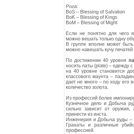
Рога
:
BoS – Blessing of Salvation
BoK – Blessing of Kings
BoM – Blessing of Might
Если не понятно для чего я
можно вешать только одну об
В группе вполне может быть
можно навешать кучу печатей 
По достижении 40 уровня
п
носить латы (plate) – одежду
на 40 уровне становится до
классового маунта – паладинс
дает не много – по ходу его 
количество золота.
Из профессий более импони
Кузнечное дело и Добыча ру
сильно зависит от оружия, 
принести из инста.
Инженерия и Добыча руды – 
Гранаты и различные убий
профессией.