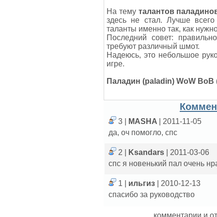
На тему
талантов паладино
здесь не стал. Лучше всего
таланты именно так, как нужно
Последний совет: правильн
требуют различный шмот.
Надеюсь, это небольшое рук
игре.
Паладин (paladin) WoW ВоВ (
Коммен
3 |
MASHA
| 2011-11-05
да, оч помогло, спс
2 |
Ksandars
| 2011-03-06
спс я новенький пал очень нр
1 |
ильгиз
| 2010-12-13
спасибо за руководство
комментарии и о