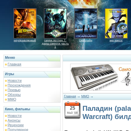
неуправляемый
гарри поттер 7:
скайлайн
мегамозг
дары смерти часть
1
Меню
Главная
Игры
Новости
Прохождения
Превью
Обзоры
→
→
Главная
MMO
ММО
Паладин (pal
25
Кино, фильмы
Май '08
Warcraft) бил
Новости
Анонсы
Рецензии
Популярное