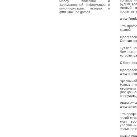
по миру и 
массу полезной и
рудник (с
занимательной информации о
желтый – с
кино-индустрии, актерах и
прокачает
фильмах, pc games.
wow Герб
Эта профе
травой.
Професси
Снятие ш
Тут все не
Чем выше 
которых уж
Обзор со
Професс
wow инже
Чрезвычай
Навык это
нескольк
(воскреша
соорудить
World of 
wow алхи
Эта профе
зелий можн
могут вос
увеличени
зелья, по
шитье wo