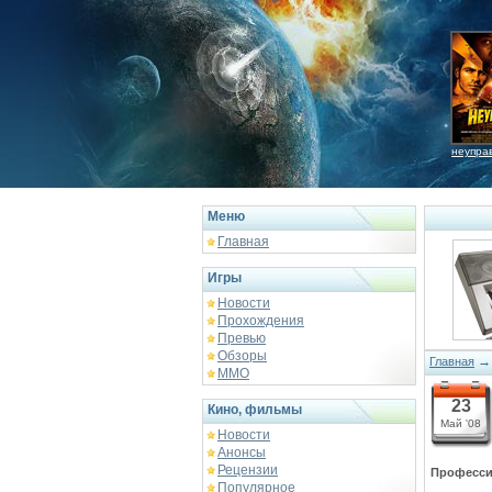
неупра
Меню
Главная
Игры
Новости
Прохождения
Превью
Обзоры
Главная
ММО
23
Кино, фильмы
Май '08
Новости
Анонсы
Рецензии
Профессии
Популярное