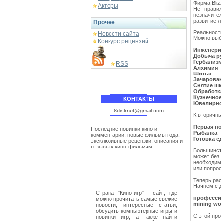
Фирма Bliz
Актеры
Не прави
незначите
развитие л
Прочее
Реальност
Новости сайта
Можно выб
Конкурс рецензий
Инженери
Добыча р
Гербализм
RSS
-
Алхимия
Шитье
Зачарова
Снятие ш
Обработк
Кузнечное
КОНТАКТЫ
Ювелирно
8disknet@gmail.com
К вторичн
Первая п
Последние новинки кино и
Рыбалка
комментарии, новые фильмы года,
Готовка е
эксклюзивные рецензии, описания и
отзывы к кино-фильмам.
Большинс
может без 
необходимо
или попрос
Теперь ра
Начнем с 
Страна "Кино-игр" - сайт, где
професси
можно прочитать самые свежие
mining w
новости, интересные статьи,
обсудить компьютерные игры и
С этой про
новинки игр, а также найти