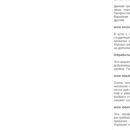
Данная пр
лишь ткан
Профессия
Варлокам
другим.
wow encha
В купе с 
созданные
прокачки 
Хорошо ра
на дополни
Обработк
Это аналог
добывающа
уровня. Т
wow black
Очень пол
неплохие 
почти для
mail и pl
выбрать с
сможет су
wow ювел
Эта проф
востребов
прокачке,
Хорошие г