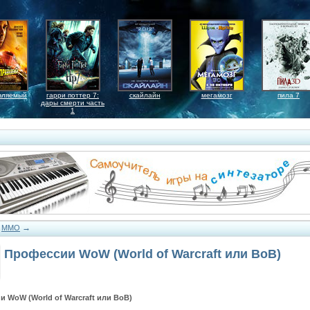
вляемый
гарри поттер 7:
скайлайн
мегамозг
пила 7
дары смерти часть
1
→
→
MMO
Профессии WoW (World of Warcraft или ВоВ)
 WoW (World of Warcraft или ВоВ)