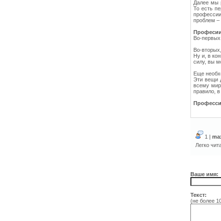
Далее мы 
То есть п
профессии
проблем – 
Професи
Во-первых,
Во-вторых,
Ну и, в ко
силу, вы м
Еще необх
Эти вещи 
всему мир
правило, в
Профессии
1 |
ma
Легко чит
Ваше имя:
Текст:
(не более 1