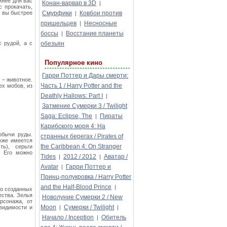
жнее для вас
Конан-варвар в 3D
|
с прокачать,
м вы быстрее
Смурфики
Ковбои против
|
пришельцев
Несносные
|
боссы
Восстание планеты
|
 рудой, а с
обезьян
Популярное кино
Гарри Поттер и Дары смерти:
 – животное.
Часть 1 / Harry Potter and the
х мобов, из
Deathly Hallows: Part I
|
Затмение Сумерки 3 / Twilight
Saga: Eclipse, The
Пираты
|
Карибского моря 4: На
обычи руды.
странных берегах / Pirates of
кже имеется
the Caribbean 4: On Stranger
ть), серьги
. Его можно
Tides
2012 / 2012
Аватар /
|
|
Avatar
Гарри Поттер и
|
Принц-полукровка / Harry Potter
and the Half-Blood Prince
|
во созданных
ества. Зелья
Новолуние Сумерки 2 / New
рсонажа, от
Moon
Сумерки / Twilight
видимости и
|
|
Начало / Inception
Обитель
|