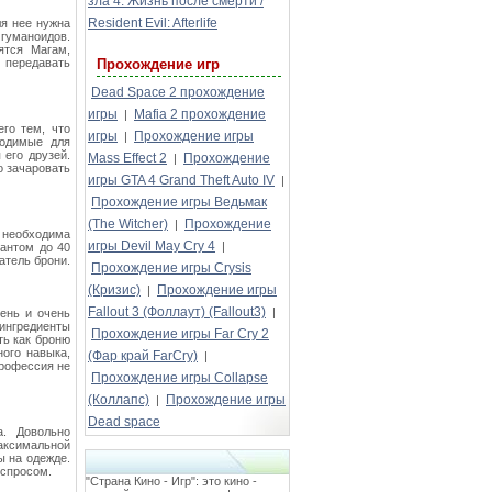
зла 4: Жизнь после смерти /
Resident Evil: Afterlife
ля нее нужна
гуманоидов.
ятся Магам,
 передавать
Прохождение игр
Dead Space 2 прохождение
игры
Mafia 2 прохождение
|
го тем, что
игры
Прохождение игры
|
ходимые для
 его друзей.
Mass Effect 2
Прохождение
|
о зачаровать
игры GTA 4 Grand Theft Auto IV
|
Прохождение игры Ведьмак
(The Witcher)
Прохождение
|
и необходима
игры Devil May Cry 4
|
антом до 40
атель брони.
Прохождение игры Crysis
(Кризис)
Прохождение игры
|
Fallout 3 (Фоллаут) (Fallout3)
|
чень и очень
 ингредиенты
Прохождение игры Far Cry 2
ть как броню
ного навыка,
(Фар край FarCry)
|
Профессия не
Прохождение игры Collapse
(Коллапс)
Прохождение игры
|
Dead space
а. Довольно
максимальной
ы на одежде.
 спросом.
"Страна Кино - Игр": это кино -