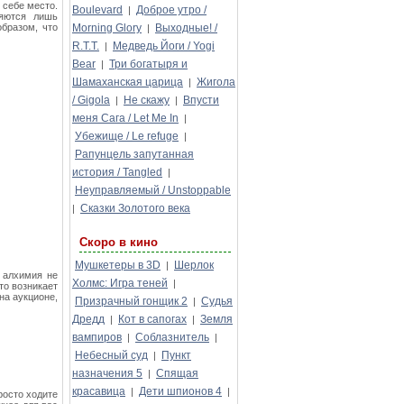
 себе место.
Boulevard
Доброе утро /
|
ляются лишь
бразом, что
Morning Glory
Выходные! /
|
R.T.T.
Медведь Йоги / Yogi
|
Bear
Три богатыря и
|
Шамаханская царица
Жигола
|
/ Gigola
Не скажу
Впусти
|
|
меня Сага / Let Me In
|
Убежище / Le refuge
|
Рапунцель запутанная
история / Tangled
|
Неуправляемый / Unstoppable
Сказки Золотого века
|
Скоро в кино
Мушкетеры в 3D
Шерлок
|
, алхимия не
Холмс: Игра теней
|
то возникает
на аукционе,
Призрачный гонщик 2
Судья
|
Дредд
Кот в сапогах
Земля
|
|
вампиров
Соблазнитель
|
|
Небесный суд
Пункт
|
назначения 5
Спящая
|
красавица
Дети шпионов 4
|
|
росто ходите