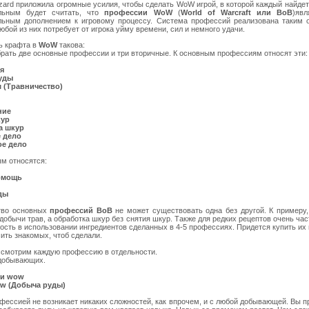
zard приложила огромные усилия, чтобы сделать WoW игрой, в которой каждый найдет
льным будет считать, что
профессии WoW
(
World of Warcraft или ВоВ
)яв
льным дополнением к игровому процессу. Система профессий реализована таким о
юбой из них потребует от игрока уйму времени, сил и немного удачи.
ь крафта в
WoW
такова:
рать две основные профессии и три вторичные. К основным профессиям относят эти:
я
уды
 (Травничество)
ние
кур
а шкур
 дело
е дело
ым относятся:
омощь
ды
тво основных
профессий ВоВ
не может существовать одна без другой. К примеру
добычи трав, а обработка шкур без снятия шкур. Также для редких рецептов очень час
сть в использовании ингредиентов сделанных в 4-5 профессиях. Придется купить их 
ить знакомых, чтоб сделали.
ссмотрим каждую профессию в отдельности.
добывающих.
и wow
ow (Добыча руды)
фессией не возникает никаких сложностей, как впрочем, и с любой добывающей. Вы п