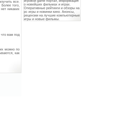
игровой game портал, информация
изучить все.
о новейших фильмах и играх.
 Более того,
Оперативные рейтинги и обзоры на
нет никаких
pc игры и новинки кино. Анонсы,
рецензии на лучшие компьютерные
игры и новые фильмы.
 что вам под
их можно по
ываются, как