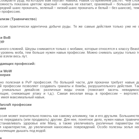
собираете руду, на которую вам хватает навыка. Навык со временем растет. Чем сло
ложность показана цветом: красный – навыка не хватает, оранжевый – большой шан
редний шанс прокачать, зеленый – низкий шанс прокачать и белый – без шансов), те
е профессию.
ализм
(
Травничество
)
ссия практически идентична добыче руды. Те же самые действия только уже не с
и ВоВ
кур
много сложней. Шкуры снимаются только с мобами, которые относятся к классу Beast
уровень моба, тем больше нужен навык профессии. Можно снимать шкуры только те
е взяли весь лут.
здающих профессий:
ии WoW
нерия
но полезная в PvP профессия. По большей части, для прокачки требует навык д
й профессии позволяет создавать гранаты и бомбы, разрушительного действия. Та
о уникальных девайсов: различные виды очков (помогают засечь невидимос
ющие, снижающие атаку и т.д.). Самая веселая вещь в профессии – вертолет
, имея максимальный навык.
Warcraft профессии
мия
ссия может значительно помочь как самому алхимику, так и его друзьям. Большинст
о передавать (или продавать) другим. Для нее, понятное дело, нужен навык травнич
станавливать здоровье или Ману, а также увеличивать различные параметры пе
я характеристик, до увеличения наносимых повреждений. Особо полезны зелья не
зволяющие дышать под водой.
w