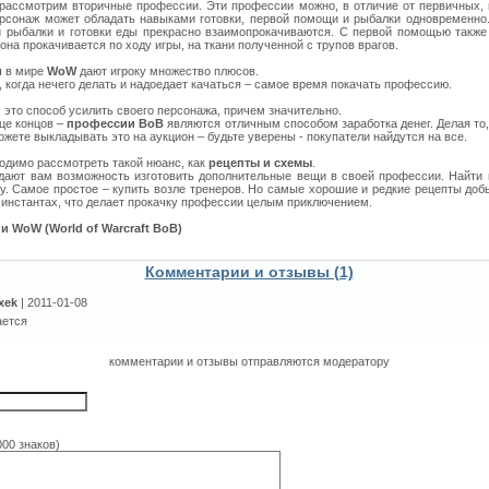
рассмотрим вторичные профессии. Эти профессии можно, в отличие от первичных, 
ерсонаж может обладать навыками готовки, первой помощи и рыбалки одновременно.
 рыбалки и готовки еды прекрасно взаимопрокачиваются. С первой помощью также 
она прокачивается по ходу игры, на ткани полученной с трупов врагов.
и
в мире
WoW
дают игроку множество плюсов.
 когда нечего делать и надоедает качаться – самое время покачать профессию.
 это способ усилить своего персонажа, причем значительно.
нце концов –
профессии ВоВ
являются отличным способом заработка денег. Делая то,
ожете выкладывать это на аукцион – будьте уверены - покупатели найдутся на все.
одимо рассмотреть такой нюанс, как
рецепты и схемы
.
дают вам возможность изготовить дополнительные вещи в своей профессии. Найти 
у. Самое простое – купить возле тренеров. Но самые хорошие и редкие рецепты доб
 инстантах, что делает прокачку профессии целым приключением.
 WoW (World of Warcraft ВоВ)
Комментарии и отзывы (1)
xek
| 2011-01-08
ается
комментарии и отзывы отправляются модератору
000 знаков)