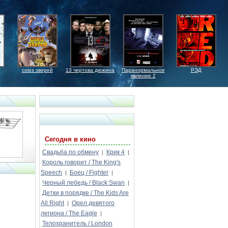
союз зверей
13 чертова дюжина
Паранормальное
РЭД
явление 2
Сегодня в кино
Свадьба по обмену
Крик 4
|
|
Король говорит / The King's
Speech
Боец / Fighter
|
|
Черный лебедь / Black Swan
|
Детки в порядке / The Kids Are
All Right
Орел девятого
|
легиона / The Eagle
|
Телохранитель / London