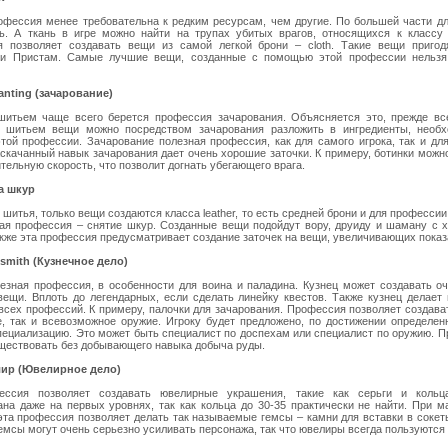
офессия менее требовательна к редким ресурсам, чем другие. По большей части д
ь. А ткань в игре можно найти на трупах убитых врагов, относящихся к классу 
 позволяет создавать вещи из самой легкой брони – cloth. Такие вещи пригод
 и Пристам. Самые лучшие вещи, созданные с помощью этой профессии нельзя
nting (зачарование)
шитьем чаще всего берется профессия зачарования. Объясняется это, прежде все
 шитьем вещи можно посредством зачарования разложить в ингредиенты, необ
этой профессии. Зачарование полезная профессия, как для самого игрока, так и для
скачанный навык зачарования дает очень хорошие заточки. К примеру, ботинки можн
тельную скорость, что позволит догнать убегающего врага.
а шкур
 шитья, только вещи создаются класса leather, то есть средней брони и для професси
я профессия – снятие шкур. Созданные вещи подойдут вору, друиду и шаману с х
акже эта профессия предусматривает создание заточек на вещи, увеличивающих показ
smith (Кузнечное дело)
езная профессия, в особенности для воина и паладина. Кузнец может создавать о
вещи. Вплоть до легендарных, если сделать линейку квестов. Также кузнец делает
 всех профессий. К примеру, палочки для зачарования. Профессия позволяет создава
ate, так и всевозможное оружие. Игроку будет предложено, по достижении определен
пециализацию. Это может быть специалист по доспехам или специалист по оружию. 
ществовать без добывающего навыка добыча руды.
ир (Ювелирное дело)
ессия позволяет создавать ювелирные украшения, такие как серьги и кольц
ана даже на первых уровнях, так как кольца до 30-35 практически не найти. При 
 эта профессия позволяет делать так называемые гемсы – камни для вставки в сокет
емсы могут очень серьезно усиливать персонажа, так что ювелиры всегда пользуются