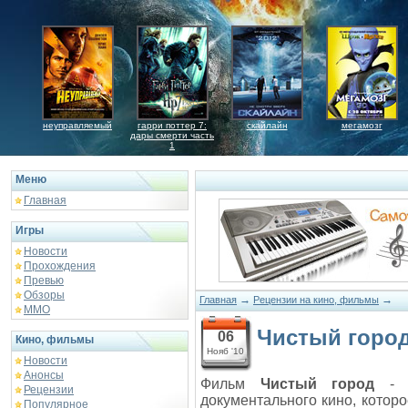
неуправляемый
гарри поттер 7:
скайлайн
мегамозг
дары смерти часть
1
Меню
Главная
Игры
Новости
Прохождения
Превью
Обзоры
→
→
Главная
Рецензии на кино, фильмы
ММО
Чистый горо
06
Кино, фильмы
Нояб '10
Новости
Анонсы
Фильм
Чистый город
- э
Рецензии
документального кино, которо
Популярное