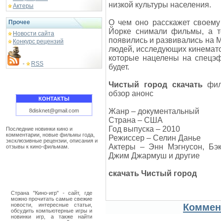
низкой культуры населения.
Актеры
О чем оно расскажет своему
Прочее
Йорке снимали фильмы, а т
Новости сайта
появились и развивались на М
Конкурс рецензий
людей, исследующих кинематог
которые нацелены на спецэф
RSS
-
будет.
Чистый город скачать
филь
обзор анонс
КОНТАКТЫ
Жанр – документальный
8disknet@gmail.com
Страна – США
Год выпуска – 2010
Последние новинки кино и
комментарии, новые фильмы года,
Режиссер – Селин Данье
эксклюзивные рецензии, описания и
Актеры – Энн Мэгнусон, Бэк
отзывы к кино-фильмам.
Джим Джармуш и другие
скачать Чистый город
Страна "Кино-игр" - сайт, где
можно прочитать самые свежие
новости, интересные статьи,
Коммен
обсудить компьютерные игры и
новинки игр, а также найти