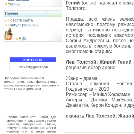
Гений
(он же написал к нему
Актеры
Толстого.
Прочее
Правда, всю жизнь велик
Новости сайта
невозможно, поэтому режис
Конкурс рецензий
период - а именно последни
история последних взаимо
RSS
-
Софьи Андреевны, после че
вылилось в тяжелую болезнь -
смог помочь старику.
КОНТАКТЫ
Лев Толстой: Живой Гений 
рецензия обзор анонс
8disknet@gmail.com
Жанр – драма
Последние новинки кино и
комментарии, новые фильмы года,
Страна – Германия — Россия
эксклюзивные рецензии, описания и
Год выпуска – 2010
отзывы к кино-фильмам.
Режиссер – Майкл Хоффман
Актеры – Джеймс МакЭвой,
Джаматти, Керри Кондон, и др
скачать Лев Толстой: Живой
Страна "Кино-игр" - сайт, где
можно прочитать самые свежие
новости, интересные статьи,
обсудить компьютерные игры и
новинки игр, а также найти