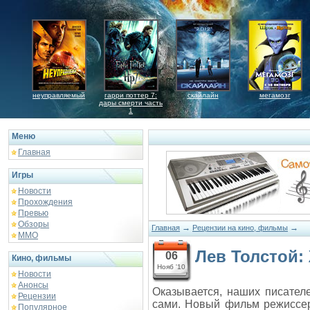
неуправляемый
гарри поттер 7:
скайлайн
мегамозг
дары смерти часть
1
Меню
Главная
Игры
Новости
Прохождения
Превью
Обзоры
→
→
Главная
Рецензии на кино, фильмы
ММО
Лев Толстой:
06
Кино, фильмы
Нояб '10
Новости
Анонсы
Оказывается, наших писател
Рецензии
сами. Новый фильм режисс
Популярное