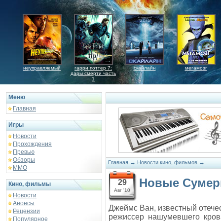
неуправляемый
гарри поттер 7:
скайлайн
мегамозг
дары смерти часть
1
Меню
Главная
Игры
Новости
Прохождения
Превью
Обзоры
→
→
Главная
Новости кино, фильмов
ММО
Новые Сумерк
29
Кино, фильмы
Авг '10
Новости
Анонсы
Джеймс Ван, известный отече
Рецензии
режиссер нашумевшего крова
Популярное