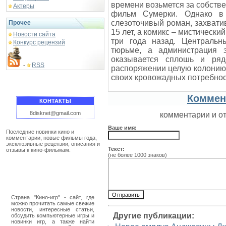
времени возьмется за собств
Актеры
фильм Сумерки. Однако в 
слезоточивый роман, захватив
Прочее
15 лет, а комикс – мистически
Новости сайта
три года назад. Центральн
Конкурс рецензий
тюрьме, а администрация э
оказывается сплошь и ря
RSS
-
распоряжении целую колонию
своих кровожадных потребнос
Коммен
КОНТАКТЫ
8disknet@gmail.com
комментарии и о
Ваше имя:
Последние новинки кино и
комментарии, новые фильмы года,
эксклюзивные рецензии, описания и
Текст:
отзывы к кино-фильмам.
(не более 1000 знаков)
Страна "Кино-игр" - сайт, где
можно прочитать самые свежие
новости, интересные статьи,
Другие публикации:
обсудить компьютерные игры и
новинки игр, а также найти