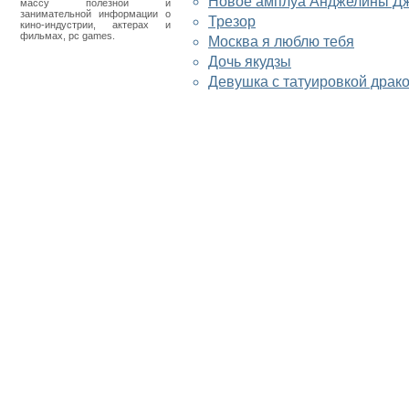
Новое амплуа Анджелины Д
массу полезной и
занимательной информации о
Трезор
кино-индустрии, актерах и
фильмах, pc games.
Москва я люблю тебя
Дочь якудзы
Девушка с татуировкой драк