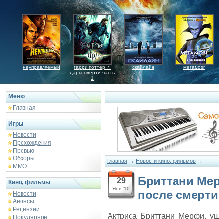
неуправляемый
гарри поттер 7:
скайлайн
мегамозг
дары смерти часть
1
Меню
Главная
Игры
Новости
Прохождения
Превью
Обзоры
→
→
Главная
Новости кино, фильмов
ММО
Бриттани Мер
29
Кино, фильмы
Янв '10
после смерти
Новости
Анонсы
Рецензии
Актриса Бриттани Мерфи, уш
Популярное