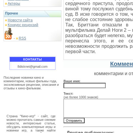
сердечного приступа, продо
Актеры
виной тому послужил судебн
Прочее
суд. В иске говорится о том,
не слабое состояние здоровь
Новости сайта
Так, Бриттани отказали в
Конкурс рецензий
мультфильма Делай Ноги 2 – 
разобраться будет нелегко, м
RSS
-
перенесла этого, и ее с
невозможности продолжить р
первой части.
КОНТАКТЫ
Коммен
8disknet@gmail.com
комментарии и о
Последние новинки кино и
комментарии, новые фильмы года,
Ваше имя:
эксклюзивные рецензии, описания и
отзывы к кино-фильмам.
Текст:
(не более 1000 знаков)
Страна "Кино-игр" - сайт, где
можно прочитать самые свежие
новости, интересные статьи,
обсудить компьютерные игры и
новинки игр, а также найти
Другие публикации: