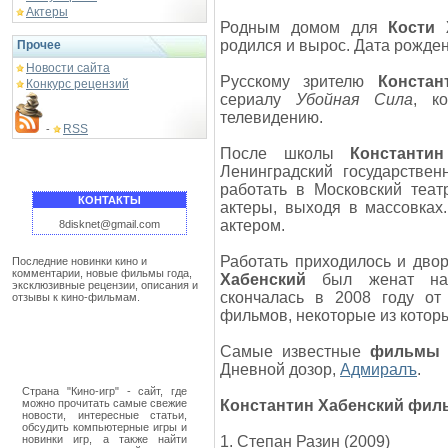
Актеры
Родным домом для
Кости 
родился и вырос. Дата рождени
Прочее
Новости сайта
Русскому зрителю
Констан
Конкурс рецензий
сериалу
Убойная Сила
, к
телевидению.
RSS
-
После школы
Константи
Ленинградский государствен
работать в Московский теа
КОНТАКТЫ
актеры, выходя в массовках
актером.
8disknet@gmail.com
Работать приходилось и дво
Последние новинки кино и
комментарии, новые фильмы года,
Хабенский
был женат на к
эксклюзивные рецензии, описания и
скончалась в 2008 году от
отзывы к кино-фильмам.
фильмов, некоторые из котор
Самые известные
фильмы К
Дневной дозор,
Адмиралъ
.
Страна "Кино-игр" - сайт, где
можно прочитать самые свежие
Константин Хабенский фил
новости, интересные статьи,
обсудить компьютерные игры и
новинки игр, а также найти
1. Степан Разин (2009)