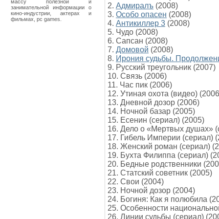
массу полезной и
2.
Адмиралъ
(2008)
занимательной информации о
кино-индустрии, актерах и
3.
Особо опасен
(2008)
фильмах, pc games.
4.
Антикиллер 3
(2008)
5. Чудо (2008)
6. Сапсан (2008)
7.
Домовой
(2008)
8.
Ирония судьбы. Продолжен
9. Русский треугольник (2007)
10. Связь (2006)
11. Час пик (2006)
12. Утиная охота (видео) (2006
13. Дневной дозор (2006)
14. Ночной базар (2005)
15. Есенин (сериал) (2005)
16. Дело о «Мертвых душах» (
17. Гибель Империи (сериал) (
18. Женский роман (сериал) (
19. Бухта Филиппа (сериал) (2
20. Бедные родственники (200
21. Статский советник (2005)
22. Свои (2004)
23. Ночной дозор (2004)
24. Богиня: Как я полюбила (2
25. Особенности национальной
26. Линии судьбы (сериал) (20