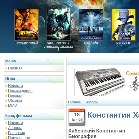
неуправляемый
гарри поттер 7:
скайлайн
мегамозг
дары смерти часть
1
Меню
Главная
Игры
Новости
Прохождения
Превью
Обзоры
→
→
Главная
Актеры
ММО
Константин Х
18
Кино, фильмы
Дек '08
Новости
Анонсы
Хабенский Константин
Рецензии
Биография
Популярное