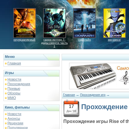
неуправляемый
гарри поттер 7:
скайлайн
мегамозг
дары смерти часть
1
Меню
Главная
Игры
Новости
Прохождения
Превью
Обзоры
→
→
Главная
Прохождения игр
ММО
Прохождение и
17
Кино, фильмы
Дек '08
Новости
Анонсы
Прохождение игры Rise of t
Рецензии
Популярное