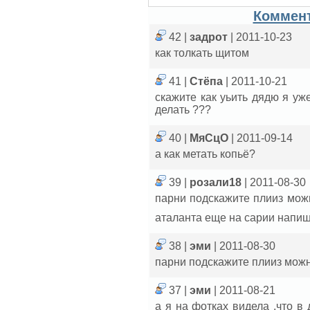
Коммент
42 |
задрот
| 2011-10-23
как толкать щитом
41 |
Стёпа
| 2011-10-21
скажите как уьить дядю я уже
делать ???
40 |
МяСцО
| 2011-09-14
а как метать копьё?
39 |
розали18
| 2011-08-30
парни подскажите плииз мож
аталанта еще на сарии напиш
38 |
эми
| 2011-08-30
парни подскажите плииз можн
37 |
эми
| 2011-08-21
а я на фотках видела ,что в 