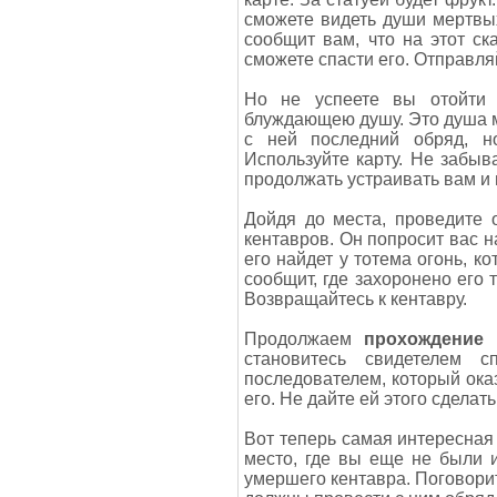
сможете видеть души мертвы
сообщит вам, что на этот ск
сможете спасти его. Отправля
Но не успеете вы отойти 
блуждающею душу. Это душа м
с ней последний обряд, н
Используйте карту. Не забыв
продолжать устраивать вам и
Дойдя до места, проведите 
кентавров. Он попросит вас н
его найдет у тотема огонь, к
сообщит, где захоронено его 
Возвращайтесь к кентавру.
Продолжаем
прохождение 
становитесь свидетелем 
последователем, который ока
его. Не дайте ей этого сделат
Вот теперь самая интересная 
место, где вы еще не были 
умершего кентавра. Поговорит