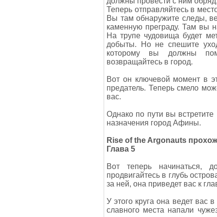
должны провести с ним обряд
Теперь отправляйтесь в место
Вы там обнаружите следы, ве
каменную преграду. Там вы на
На трупе чудовища будет мет
добыты. Но не спешите уход
которому вы должны пом
возвращайтесь в город.
Вот он ключевой момент в э
предатель. Теперь смело може
вас.
Однако по пути вы встретите
назначения город Афины.
Rise of the Argonauts прох
Глава 5
Вот теперь начинаться, д
продвигайтесь в глубь остров
за ней, она приведет вас к гла
У этого круга она ведет вас в
славного места напали чуже