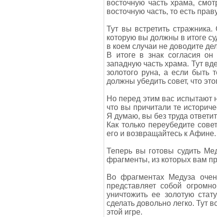
восточную часть храма, смот
восточную часть, то есть прав
Тут вы встретить стражника.
которую вы должны в итоге суд
в коем случаи не доводите дел
В итоге в знак согласия он
западную часть храма. Тут вд
золотого руна, а если быть 
должны убедить совет, что это
Но перед этим вас испытают н
что вы причитали те историче
Я думаю, вы без труда ответит
Как только переубедите совет
его и возвращайтесь к Афине.
Теперь вы готовы судить Мед
фрагменты, из которых вам п
Во фрагментах Медуза очен
представляет собой огромно
уничтожить ее золотую стат
сделать довольно легко. Тут 
этой игре.