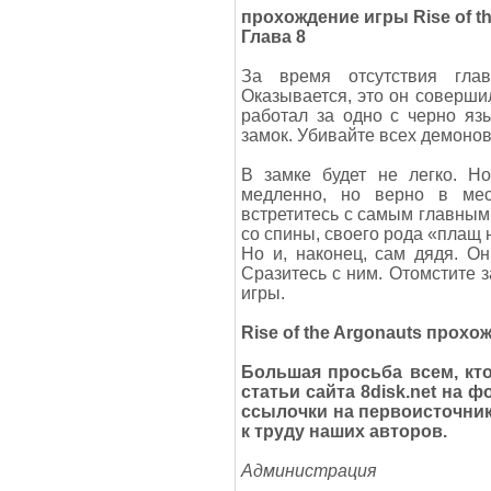
прохождение игры Rise of t
Глава 8
За время отсутствия глав
Оказывается, это он соверши
работал за одно с черно яз
замок. Убивайте всех демонов
В замке будет не легко. Но
медленно, но верно в мес
встретитесь с самым главным
со спины, своего рода «плащ н
Но и, наконец, сам дядя. О
Сразитесь с ним. Отомстите з
игры.
Rise of the Argonauts прох
Большая просьба всем, кт
статьи сайта 8disk.net на 
ссылочки на первоисточник
к труду наших авторов.
Администрация