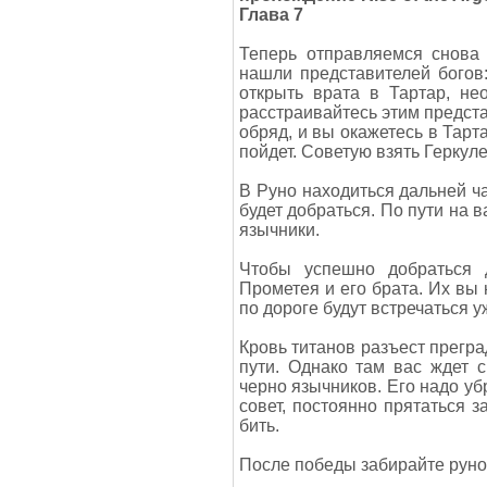
Глава 7
Теперь отправляемся снова
нашли представителей богов
открыть врата в Тартар, не
расстраивайтесь этим предста
обряд, и вы окажетесь в Тарт
пойдет. Советую взять Геркул
В Руно находиться дальней ча
будет добраться. По пути на 
язычники.
Чтобы успешно добраться 
Прометея и его брата. Их вы 
по дороге будут встречаться 
Кровь титанов разъест прегра
пути. Однако там вас ждет 
черно язычников. Его надо убр
совет, постоянно прятаться з
бить.
После победы забирайте руно