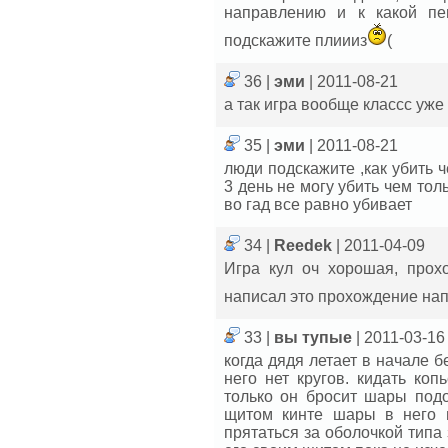
направлению и к какой пе
подскажите плиииз
(
36 |
эми
| 2011-08-21
а так игра вообще классс уже
35 |
эми
| 2011-08-21
люди подскажите ,как убить 
3 день не могу убить чем тол
во гад все равно убивает
34 |
Reedek
| 2011-04-09
Игра кул оч хорошая, прох
написал это прохождение на
33 |
вы тупые
| 2011-03-16
когда дядя летает в начале б
него нет кругов. кидать ко
только он бросит шары под
щитом кинте шары в него и
прятаться за оболочкой типа