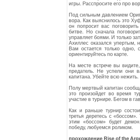
игры. Расспросите его про вор
Под сильным давлением Ориг
вора. Как выяснилось это Хуф
он попросит вас поговорить
битве. Но сначала поговори
управляет боями. И только за
Ахиллес оказался упертым, н
Вам остается только одно, 
ориентируйтесь по карте.
На месте встрече вы видите,
предатель. Не успели они в
капитана. Убейте всю нежить.
Полу мертвый капитан сообщае
это произойдет во время ту
участие в турнире. Бегом в га
Как и раньше турнир состои
третья деретесь с «боссом». 
этим «боссом» будет демон
победу, любуемся роликом.
прохождение Rise of the Arg