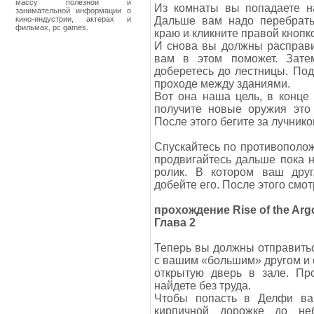
массу полезной и
Из комнаты вы попадаете н
занимательной информации о
кино-индустрии, актерах и
Дальше вам надо перебрать
фильмах, pc games.
краю и кликните правой кноп
И снова вы должны расправи
вам в этом поможет. Зате
доберетесь до лестницы. По
проходе между зданиями.
Вот она наша цель, в конце 
получите новые оружия это 
После этого бегите за лучнико
Спускайтесь по противоположн
продвигайтесь дальше пока н
ролик. В котором ваш друг
добейте его. После этого смот
прохождение Rise of the Arg
Глава 2
Теперь вы должны отправитьс
с вашим «большим» другом и с
открытую дверь в зале. Пр
найдете без труда.
Чтобы попасть в Делфи ва
кирпичной дорожке до неб