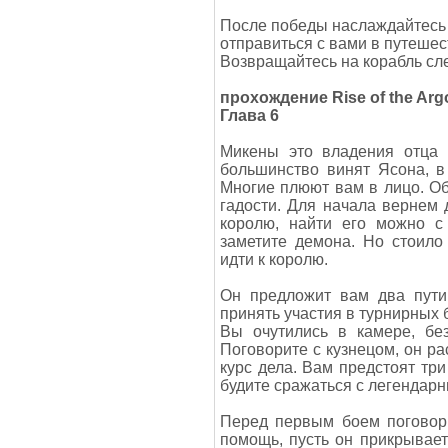
После победы наслаждайтесь 
отправиться с вами в путешес
Возвращайтесь на корабль сл
прохождение Rise of the Arg
Глава 6
Микены это владения отца г
большинство винят Ясона, в
Многие плюют вам в лицо. О
гадости. Для начала вернем
королю, найти его можно 
заметите демона. Но стоило
идти к королю.
Он предложит вам два пути:
принять участия в турнирных 
Вы очутились в камере, бе
Поговорите с кузнецом, он ра
курс дела. Вам предстоят тр
будите сражаться с легендар
Перед первым боем поговор
помощь, пусть он прикрывае