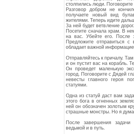
столпились люди. Поговорите 
Разговор добром не кончил
получаете новый вид була
жителями. Теперь идите дальш
За ней будет ветвление дорог
Посетите сначала храм. В нем
на вас. Убейте его. После 
Предложите отправиться с 
обладает важной информацией
Отправляйтесь к причалу. Там
и он пустит вас на корабль. 
Он проведет маленькую экс
город. Поговорите с Дядей гл
невесты главного героя по
статуями.
Одна из статуй даст вам зад
этого бога в огненных земля
ней он обозначен золотым кру
страшные монстры. Но я дума
После завершения задачи 
ведьмой и в путь.