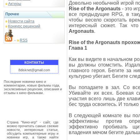
Довольно необычной игрой п
Актеры
Rise of the Argonauts
- это и
все предыдущие RPG, в таку
Прочее
чтобы весело скоротать вре
Новости сайта
интересный сюжет. Так чт
Конкурс рецензий
Argonauts
.
RSS
-
Rise of the Argonauts прохо
Глава 1
Как вы видите в начальном ро
КОНТАКТЫ
вы должны отомстить. Издал
главного героя. Бегите за ни
8disknet@gmail.com
культурно убегает. Бегите сле
Последние новинки кино и
комментарии, новые фильмы года,
Вы попадаете в зал. Со все
эксклюзивные рецензии, описания и
Убивайте их всех. Боевая с
отзывы к кино-фильмам.
участия всего лишь две клав
бес труда освоитесь. И только
В следующей комнате вы пол
эффективны против опре
Страна "Кино-игр" - сайт, где
можно прочитать самые свежие
эффективно пробивать щи
новости, интересные статьи,
владения мечом бегите дальш
обсудить компьютерные игры и
новинки игр, а также найти