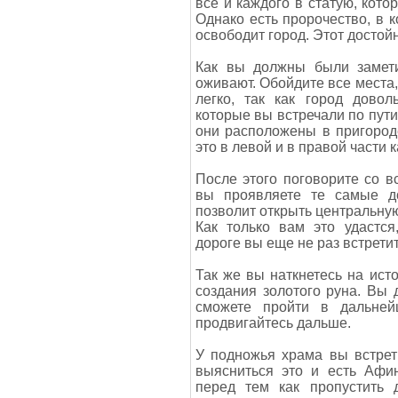
все и каждого в статую, кото
Однако есть пророчество, в к
освободит город. Этот достой
Как вы должны были заметит
оживают. Обойдите все места,
легко, так как город довол
которые вы встречали по пути
они расположены в пригороде
это в левой и в правой части к
После этого поговорите со 
вы проявляете те самые до
позволит открыть центральну
Как только вам это удастся
дороге вы еще не раз встрети
Так же вы наткнетесь на ист
создания золотого руна. Вы 
сможете пройти в дальней
продвигайтесь дальше.
У подножья храма вы встрет
выясниться это и есть Афи
перед тем как пропустить