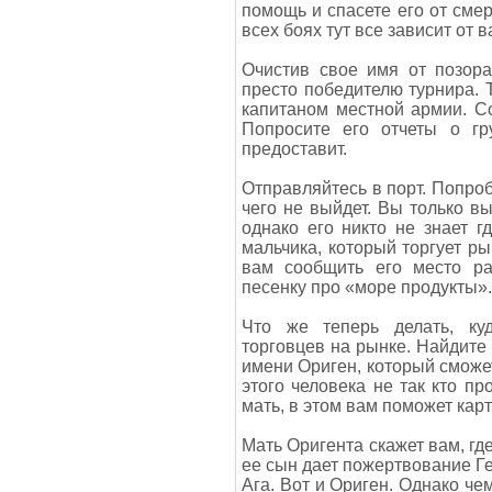
помощь и спасете его от смер
всех боях тут все зависит от 
Очистив свое имя от позора
престо победителю турнира. Т
капитаном местной армии. С
Попросите его отчеты о гр
предоставит.
Отправляйтесь в порт. Попроб
чего не выйдет. Вы только в
однако его никто не знает г
мальчика, который торгует ры
вам сообщить его место ра
песенку про «море продукты».
Что же теперь делать, ку
торговцев на рынке. Найдите 
имени Ориген, который сможет
этого человека не так кто пр
мать, в этом вам поможет карт
Мать Оригента скажет вам, гд
ее сын дает пожертвование Ге
Ага. Вот и Ориген. Однако че