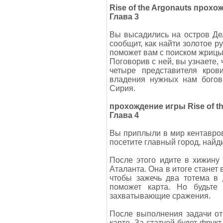
Rise of the Argonauts прохо
Глава 3
Вы высадились на остров Де
сообщит, как найти золотое р
поможет вам с поиском жрицы,
Поговорив с ней, вы узнаете, 
четыре представителя кров
владения нужных нам богов
Сирия.
прохождение игры Rise of t
Глава 4
Вы приплыли в мир кентавров
посетите главный город, найди
После этого идите в хижину
Аталанта. Она в итоге станет
чтобы зажечь два тотема в 
поможет карта. Но будьте
захватывающие сражения.
После выполнения задачи от
карте. За статуей будет фрук