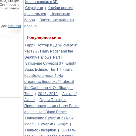
ько, что для
Конан-варвар в 3D
|
Cry - просто
Смурфики
Ковбои против
|
y
- отличное
пришельцев
Несносные
|
боссы
Восстание планеты
|
о для
8disk.net
обезьян
Популярное кино
Гарри Поттер и Дары смерти:
Часть 1 / Harry Potter and the
Deathly Hallows: Part I
|
Затмение Сумерки 3 / Twilight
Saga: Eclipse, The
Пираты
|
Карибского моря 4: На
странных берегах / Pirates of
the Caribbean 4: On Stranger
Tides
2012 / 2012
Аватар /
|
|
Avatar
Гарри Поттер и
|
Принц-полукровка / Harry Potter
and the Half-Blood Prince
|
Новолуние Сумерки 2 / New
Moon
Сумерки / Twilight
|
|
Начало / Inception
Обитель
|