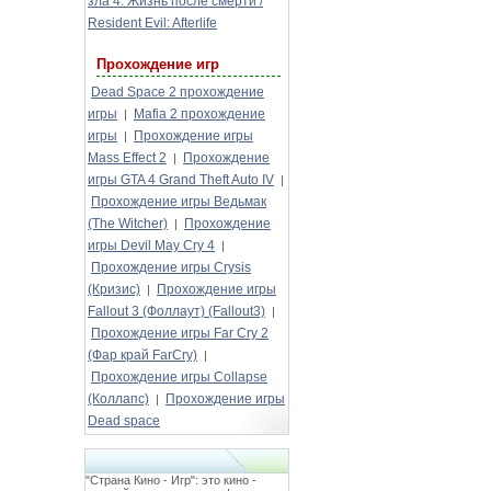
зла 4: Жизнь после смерти /
Resident Evil: Afterlife
Прохождение игр
Dead Space 2 прохождение
игры
Mafia 2 прохождение
|
игры
Прохождение игры
|
Mass Effect 2
Прохождение
|
игры GTA 4 Grand Theft Auto IV
|
Прохождение игры Ведьмак
(The Witcher)
Прохождение
|
игры Devil May Cry 4
|
Прохождение игры Crysis
(Кризис)
Прохождение игры
|
Fallout 3 (Фоллаут) (Fallout3)
|
Прохождение игры Far Cry 2
(Фар край FarCry)
|
Прохождение игры Collapse
(Коллапс)
Прохождение игры
|
Dead space
"Страна Кино - Игр": это кино -