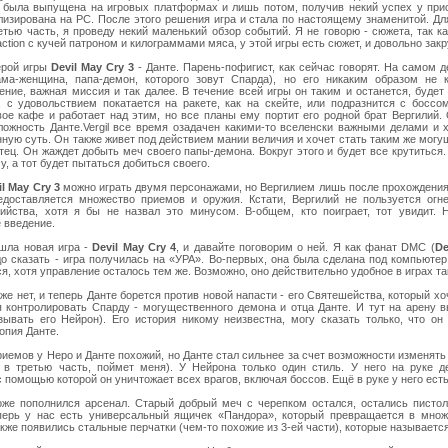
а была выпущена на игровых платформах и лишь потом, получив некий успех у при
лизирована на PC. После этого решения игра и стала по настоящему знаменитой. Для
етью часть, я проведу некий маленький обзор событий. Я не говорю - сюжета, так ка
ction с кучей патроном и килограммами мяса, у этой игры есть сюжет, и довольно зак
ерой игры
Devil May Cry 3
- Данте. Парень-пофигист, как сейчас говорят. На самом д
ма-женщина, папа-демон, которого зовут Спарда), но его никаким образом не 
ение, важная миссия и так далее. В течение всей игры он таким и останется, будет
, с удовольствием покатается на ракете, как на скейте, или подразнится с боссо
вое кафе и работает над этим, но все планы ему портит его родной брат Вергилий.
ложность Данте.Vergil все время озадачен какими-то вселенски важными делами и 
нную суть. Он также живет под действием мании величия и хочет стать таким же мог
отец. Он жаждет добыть меч своего папы-демона. Вокруг этого и будет все крутиться.
, а тот будет пытаться добиться своего.
il May Cry 3
можно играть двумя персонажами, но Вергилием лишь после прохождения
едоставляется множество приемов и оружия. Кстати, Вергилий не пользуется огн
ийства, хотя я бы не назвал это минусом. В-общем, кто поиграет, тот увидит. Н
 введение.
шла новая игра -
Devil May Cry 4
, и давайте поговорим о ней. Я как фанат DMC (
De
до сказать - игра получилась на «УРА». Во-первых, она была сделана под компьютер
я, хотя управление осталось тем же. Возможно, оно действительно удобное в играх та
же нет, и теперь Данте борется против новой напасти - его Святешейства, который хо
я контролировать Спарду - могущественного демона и отца Данте. И тут на арену 
зывать его Нейрон). Его история никому неизвестна, могу сказать только, что он
пия Данте.
иемов у Неро и Данте похожий, но Данте стал сильнее за счет возможности изменять
л в третью часть, поймет меня). У Нейрона только один стиль. У него на руке д
с помощью которой он уничтожает всех врагов, включая боссов. Ещё в руке у него есть
оже пополнился арсенал. Старый добрый меч с черепком остался, остались пистол
перь у нас есть универсальный ящичек «Пандора», который превращается в множ
кже появились стальные перчатки (чем-то похожие из 3-ей части), которые называетс