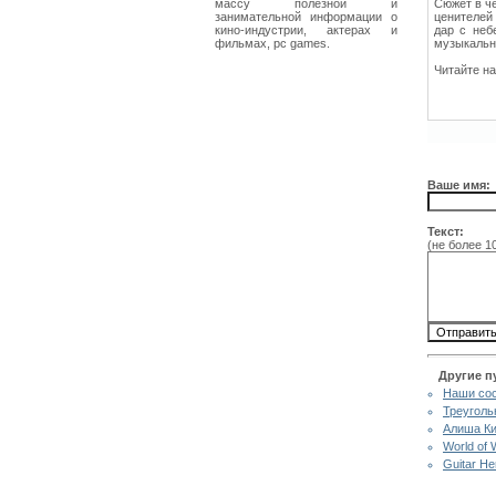
массу полезной и
Сюжет в че
занимательной информации о
ценителей 
кино-индустрии, актерах и
дар с неб
фильмах, pc games.
музыкальн
Читайте н
Ваше имя:
Текст:
(не более 1
Другие п
Наши со
Треуголь
Алиша Ки
World of 
Guitar H