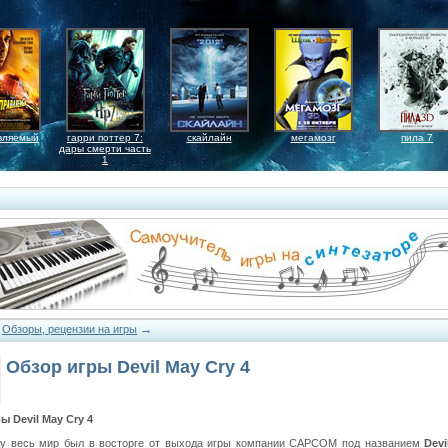
вляемый
гарри поттер 7:
скайлайн
мегамозг
пила 7
дары смерти часть
1
→
→
Обзоры, рецензии на игры
Обзор игры Devil May Cry 4
ы Devil May Cry 4
ду весь мир был в восторге от выхода игры компании CAPCOM под названием
Devi