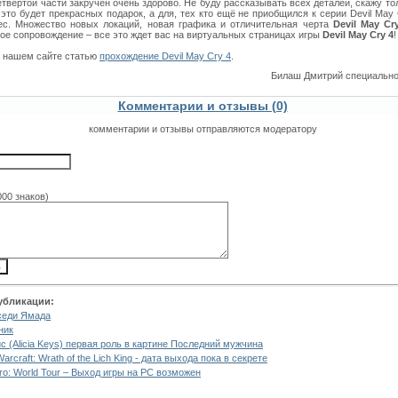
твертой части закручен очень здорово. Не буду рассказывать всех деталей, скажу тол
это будет прекрасных подарок, а для, тех кто ещё не приобщился к серии Devil May 
ес. Множество новых локаций, новая графика и отличительная черта
Devil May Cr
ое сопровождение – все это ждет вас на виртуальных страницах игры
Devil May Cry 4
!
а нашем сайте статью
прохождение Devil May Cry 4
.
Билаш Дмитрий специальн
Комментарии и отзывы (0)
комментарии и отзывы отправляются модератору
000 знаков)
убликации:
седи Ямада
ник
с (Alicia Keys) первая роль в картине Последний мужчина
Warcraft: Wrath of the Lich King - дата выхода пока в секрете
ero: World Tour – Выход игры на РС возможен