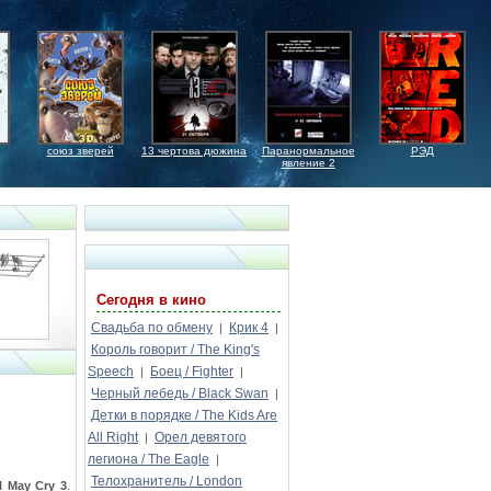
союз зверей
13 чертова дюжина
Паранормальное
РЭД
явление 2
Сегодня в кино
Свадьба по обмену
Крик 4
|
|
Король говорит / The King's
Speech
Боец / Fighter
|
|
Черный лебедь / Black Swan
|
Детки в порядке / The Kids Are
All Right
Орел девятого
|
легиона / The Eagle
|
Телохранитель / London
l May Cry 3
.