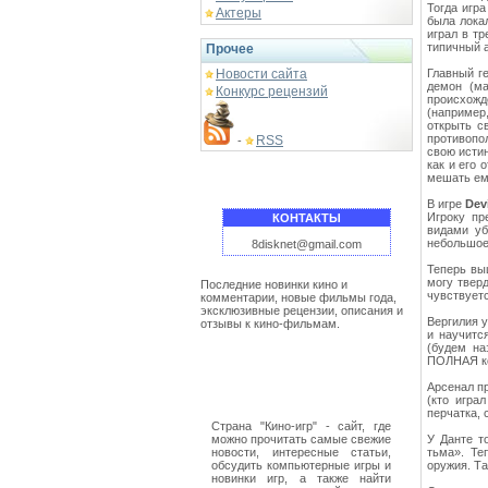
Тогда игр
Актеры
была лока
играл в тр
типичный a
Прочее
Новости сайта
Главный г
демон (ма
Конкурс рецензий
происхожд
(например
открыть с
противопо
RSS
-
свою исти
как и его 
мешать ему
В игре
Dev
Игроку пр
КОНТАКТЫ
видами уб
небольшое
8disknet@gmail.com
Теперь вы
могу твер
Последние новинки кино и
чувствуетс
комментарии, новые фильмы года,
эксклюзивные рецензии, описания и
Вергилия у
отзывы к кино-фильмам.
и научитс
(будем на
ПОЛНАЯ ко
Арсенал пр
(кто игра
перчатка, 
Страна "Кино-игр" - сайт, где
можно прочитать самые свежие
У Данте т
новости, интересные статьи,
тьма». Те
обсудить компьютерные игры и
оружия. Та
новинки игр, а также найти