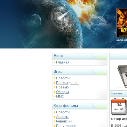
неупра
Меню
Главная
Игры
Новости
Прохождения
Превью
Обзоры
Главная
ММО
04
Кино, фильмы
Авг '08
Новости
Анонсы
Обзор игр
Рецензии
Популярное
В 2005 го