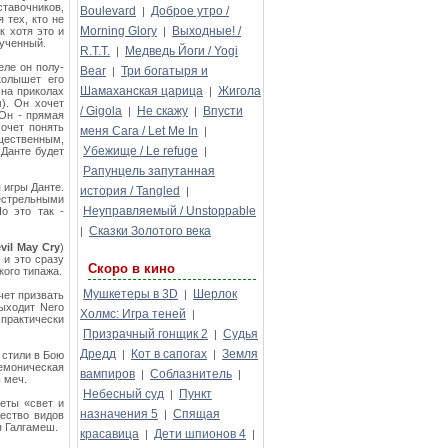
ставочников,
Boulevard
Доброе утро /
|
 тех, кто не
Morning Glory
Выходные! /
к хотя это и
|
рученный.
R.T.T.
Медведь Йоги / Yogi
|
еле он полу-
Bear
Три богатыря и
|
колышет его
Шамаханская царица
Жигола
 на приколах
|
м). Он хочет
/ Gigola
Не скажу
Впусти
|
|
 Он - прямая
хочет понять
меня Сага / Let Me In
|
ущественным,
Убежище / Le refuge
 Данте будет
|
Рапунцель запутанная
 игры Данте.
история / Tangled
|
естрельными
Неуправляемый / Unstoppable
о это так -
Сказки Золотого века
|
vil May Cry
)
 и это сразу
Скоро в кино
кого типажа.
Мушкетеры в 3D
Шерлок
|
чет призвать
выходит Nero
Холмс: Игра теней
|
 практически
Призрачный гонщик 2
Судья
|
Дредд
Кот в сапогах
Земля
|
|
 стили в Бою
емоническая
вампиров
Соблазнитель
|
|
 меч.
Небесный суд
Пункт
|
еты «свет и
назначения 5
Спящая
|
ество видов
я Галгамеш.
красавица
Дети шпионов 4
|
|