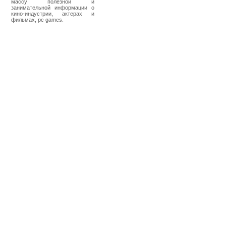
массу полезной и
занимательной информации о
кино-индустрии, актерах и
фильмах, pc games.