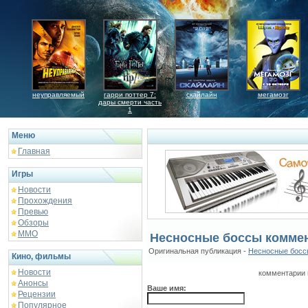
неуправляемый
гарри поттер 7:
скайлайн
мегамозг
дары смерти часть
1
Меню
Главная
Игры
Новости
Прохождения
Превью
Обзоры
ММО
Несносные боссы комме
Оригинальная публикация -
Несносные босс
Кино, фильмы
Новости
комментарии 
Анонсы
Ваше имя:
Рецензии
Популярное