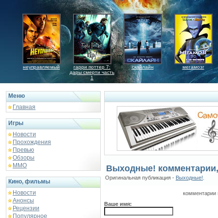
неуправляемый
гарри поттер 7:
скайлайн
мегамозг
дары смерти часть
1
Меню
Главная
Игры
Новости
Прохождения
Превью
Обзоры
ММО
Выходные! комментарии
Оригинальная публикация -
Выходные!
.
Кино, фильмы
Новости
комментарии 
Анонсы
Ваше имя:
Рецензии
Популярное