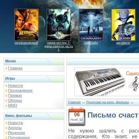
неуправляемый
гарри поттер 7:
скайлайн
мегамозг
дары смерти часть
1
Меню
Главная
Игры
Новости
Прохождения
Превью
Обзоры
→
→
Главная
Рецензии на кино, фильмы
ММО
Письмо счаст
06
Кино, фильмы
Нояб '10
Новости
Анонсы
Не нужно шалить с расс
Рецензии
содержания. Кто знает, н
Популярное