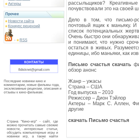
рассыльщиков? Креативны
Актеры
почувствовали это на своей ш
Прочее
Дело в том, что письмо-р
Новости сайта
почтовый ящик к маньяку. И
Конкурс рецензий
список потенциальных жерт
Очень быстро они обнаруживаю
RSS
-
и понимают, что нужно сроч
остаться в живых. Разумеет
единицы, ибо маньяки, как из
КОНТАКТЫ
Письмо счастья скачать
фи
обзор анонс
8disknet@gmail.com
Жанр – ужасы
Последние новинки кино и
комментарии, новые фильмы года,
Страна – США
эксклюзивные рецензии, описания и
Год выпуска – 2010
отзывы к кино-фильмам.
Режиссер – Дион Тэйлор
Актеры – Марк С. Аллен, Фи
другие
скачать Письмо счастья
Страна "Кино-игр" - сайт, где
можно прочитать самые свежие
новости, интересные статьи,
обсудить компьютерные игры и
новинки игр, а также найти