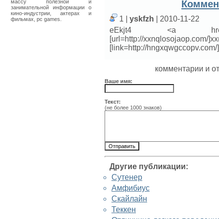
массу полезной и
Коммен
занимательной информации о
кино-индустрии, актерах и
1 |
yskfzh
| 2010-11-22
фильмах, pc games.
eEkjt4 <a href="http://
[url=http://xxnqlosojaop.com/]xx
[link=http://hngxqwgccopv.com/]
комментарии и о
Ваше имя:
Текст:
(не более 1000 знаков)
Другие публикации:
Сутенер
Амфибиус
Скайлайн
Теккен