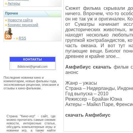
Актеры
Сюжет фильма скрывали дол
ничего. Впрочем, что-то особ
Прочее
он не так уж и оригинален. К
Новости сайта
от Суматры начинает исс
Конкурс рецензий
доисторических животных, 
находят несколько любопыт
RSS
-
группкой контрабандистов, к
часть океана. И вот тут н
пугающие вещи. Биолог пони
древнее и крайне злое...
КОНТАКТЫ
Амфибиус скачать
фильм см
8disknet@gmail.com
анонс
Последние новинки кино и
комментарии, новые фильмы года,
Жанр – ужасы
эксклюзивные рецензии, описания и
Страна – Нидерланды, Индон
отзывы к кино-фильмам.
Год выпуска – 2010
Режиссер – Брайан Юзна
Актеры – Майкл Паре, Френси
скачать Амфибиус
Страна "Кино-игр" - сайт, где
можно прочитать самые свежие
новости, интересные статьи,
обсудить компьютерные игры и
новинки игр, а также найти