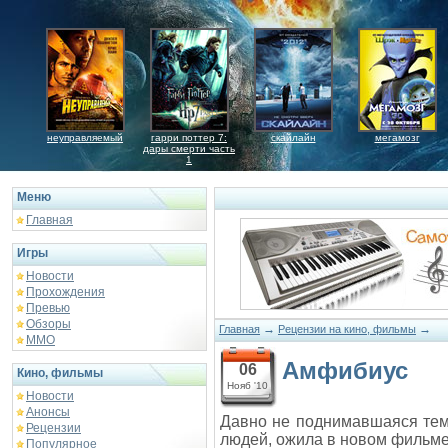
неуправляемый
гарри поттер 7:
скайлайн
мегамозг
дары смерти часть
1
Меню
Главная
Игры
Новости
Прохождения
Превью
Обзоры
→
→
Главная
Рецензии на кино, фильмы
ММО
Амфибиус
06
Кино, фильмы
Нояб '10
Новости
Анонсы
Давно не поднимавшаяся тем
Рецензии
людей, ожила в новом фильм
Популярное