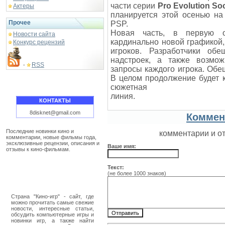
части серии
Pro Evolution So
Актеры
планируется этой осенью на 
Прочее
PSP.
Новая часть, в первую о
Новости сайта
кардинально новой графикой
Конкурс рецензий
игроков. Разработчики об
надстроек, а также возмо
RSS
-
запросы каждого игрока. Об
В целом продолжение будет 
сюжетная
линия.
КОНТАКТЫ
8disknet@gmail.com
Коммен
Последние новинки кино и
комментарии и о
комментарии, новые фильмы года,
эксклюзивные рецензии, описания и
Ваше имя:
отзывы к кино-фильмам.
Текст:
(не более 1000 знаков)
Страна "Кино-игр" - сайт, где
можно прочитать самые свежие
новости, интересные статьи,
обсудить компьютерные игры и
новинки игр, а также найти