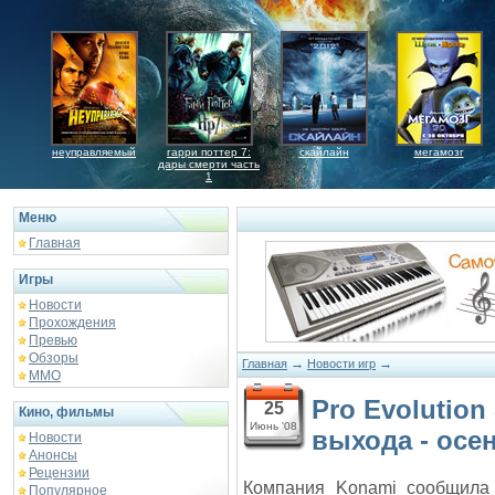
неуправляемый
гарри поттер 7:
скайлайн
мегамозг
дары смерти часть
1
Меню
Главная
Игры
Новости
Прохождения
Превью
Обзоры
→
→
Главная
Новости игр
ММО
Pro Evolution
25
Кино, фильмы
Июнь '08
выхода - осе
Новости
Анонсы
Рецензии
Компания Konami сообщила
Популярное