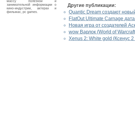
массу полезной и
занимательной информации о
Другие публикации:
кино-индустрии, актерах и
Quantic Dream создают новы
фильмах, pc games.
FlatOut Ultimate Carnage дат
Новая игра от создателей Ac
wow Варлок (World of Warcraf
Xenus 2: White gold (Ксенус 2