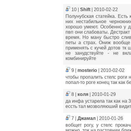
10 |
Shift
| 2010-02-22
Полунубская статейка. Есть 
них нестабильное чернокни
хорошо умеют. Особенно у д
пвп они слабоваты. Дестракт
время. Но ману быстро слив
петы а страх. Ониж вообще
применять с кучей дотов тк 
не занудствуйте - не вкл
комбинируйте
9 |
mosterio
| 2010-02-02
чтобы пропалить стелс роги 
попал-то роге конец так как бе
8 |
коля
| 2010-01-29
да инфа устарела так как на 
ессть тал мозволяюший видит
7 |
Джамал
| 2010-01-26
вобщет рогу, у стелс прока
можно, ток на растоянии ближн