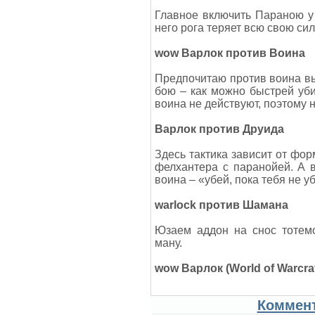
Главное включить Параною у 
него рога теряет всю свою сил
wow Варлок против Воина
Предпочитаю против воина вы
бою – как можно быстрей уби
воина не действуют, поэтому 
Варлок против Друида
Здесь тактика зависит от фор
фелхантера с паранойей. А в
воина – «убей, пока тебя не у
warlock против Шамана
Юзаем аддон на снос тотем
ману.
wow Варлок (World of Warcr
Коммент