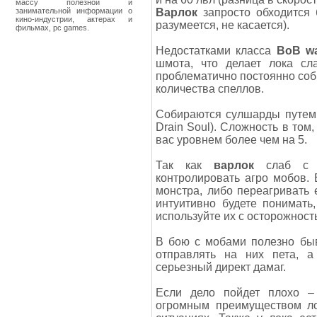
массу полезной и
занимательной информации о
Варлок
запросто обходится 
кино-индустрии, актерах и
разумеется, не касается).
фильмах, pc games.
Недостатками класса
ВоВ wa
шмота, что делает лока с
проблематично постоянно со
количества спеллов.
Собираются сулшарды путем 
Drain Soul). Сложность в том
вас уровнем более чем на 5.
Так как
варлок
слаб с б
контролировать агро мобов. 
монстра, либо переагривать
интуитивно будете понимать
используйте их с осторожност
В бою с мобами полезно быв
отправлять на них пета, 
серьезный директ дамаг.
Если дело пойдет плохо – 
огромным преимуществом л