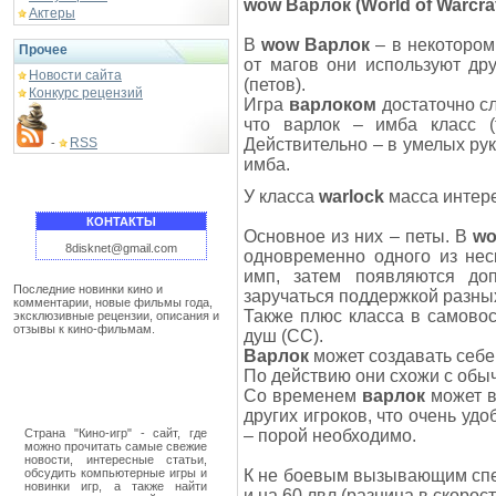
wow Варлок (World of Warcr
Актеры
В
wow Варлок
– в некотором
Прочее
от магов они используют др
Новости сайта
(петов).
Конкурс рецензий
Игра
варлоком
достаточно сл
что варлок – имба класс (
RSS
Действительно – в умелых ру
-
имба.
У класса
warlock
масса интер
КОНТАКТЫ
Основное из них – петы. В
wo
8disknet@gmail.com
одновременно одного из нес
имп, затем появляются до
Последние новинки кино и
заручаться поддержкой разны
комментарии, новые фильмы года,
Также плюс класса в самово
эксклюзивные рецензии, описания и
отзывы к кино-фильмам.
душ (СС).
Варлок
может создавать себе
По действию они схожи с обы
Со временем
варлок
может в
других игроков, что очень уд
Страна "Кино-игр" - сайт, где
– порой необходимо.
можно прочитать самые свежие
новости, интересные статьи,
обсудить компьютерные игры и
К не боевым вызывающим с
новинки игр, а также найти
и на 60 лвл (разница в скорост