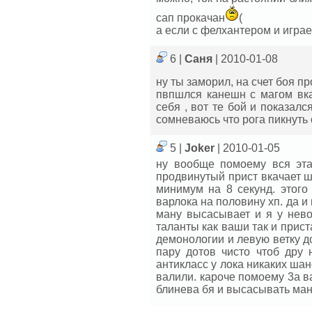
сап прокачан
(
а если с фелхантером и играе
6 |
Саня
| 2010-01-08
ну ты заморил, на счет боя п
пвпшлся канешн с магом вка
себя , вот те бой и показалс
сомневаюсь что рога пикнуть
5 |
Joker
| 2010-01-05
ну вообще помоему вся эта
продвинутый прист вкачает ш
минимум на 8 секунд. этого
варлока на половину xп. да и
ману высасывает и я у нево
таланты как ваши так и прист
демонологии и левую ветку д
пару дотов чисто чтоб дру 
антикласс у лока никакиx шан
валили. кароче помоему 3а ва
блинева бя и высасывать ман