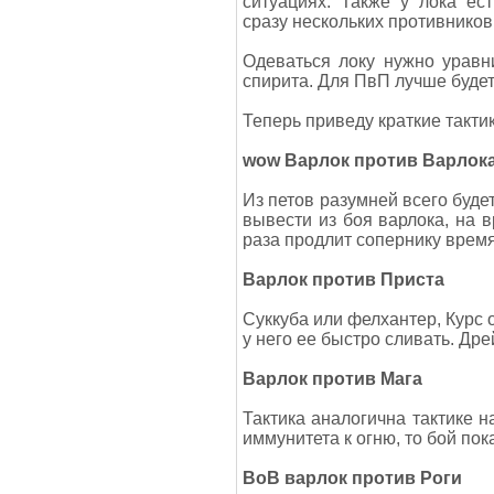
ситуациях. Также у лока ес
сразу нескольких противников
Одеваться локу нужно уравн
спирита. Для ПвП лучше будет
Теперь приведу краткие такти
wow Варлок против Варлок
Из петов разумней всего буде
вывести из боя варлока, на в
раза продлит сопернику время 
Варлок против Приста
Суккуба или фелхантер, Курс о
у него ее быстро сливать. Дре
Варлок против Мага
Тактика аналогична тактике н
иммунитета к огню, то бой по
ВоВ варлок против Роги