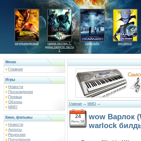
неуправляемый
гарри поттер 7:
скайлайн
мегамозг
дары смерти часть
1
Меню
Главная
Игры
Новости
Прохождения
Превью
Обзоры
→
→
Главная
MMO
ММО
wow Варлок (W
24
Кино, фильмы
Июнь '08
warlock билд
Новости
Анонсы
Рецензии
Популярное