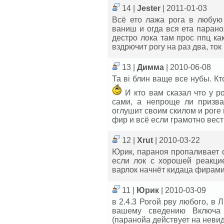
14 |
Jester
| 2011-01-03
Всё ето лажа рога в любую 
ваниш и огда вся ета парано
дестро лока там прос ппц ка
вздрючит рогу на раз два, то
13 |
Димма
| 2010-06-08
Та ві блин ваще все нубы. К
И кто вам сказал что у ро
сами, а непроще ли призват
оглушит своим скилом и роге 
фир и всё если грамотно вест
12 |
Xrut
| 2010-03-22
Юрик, параноя пропаливает ст
если лок с хорошей реакцие
варлок начнёт кидаца фирами 
11 |
Юрик
| 2010-03-09
в 2.4.3 Рогой рву любого, в 
вашему сведению Включа 
(паранойа действует на невид