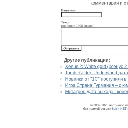
комментарии и о
Ваше имя:
Текст:
(не более 1000 знаков)
Другие публикации:
Xenus 2: White gold (Ксенус 2
Tomb Raider: Underworld дат
Новинки от "1C" поступили в
Игра Страна Гурмания – с ю
Метатрон дата выхода - коне
© 2007-2026 частичное и
без прямой ссылки
8disk.NET