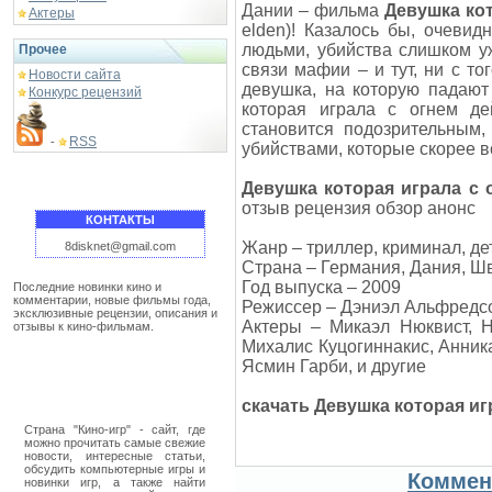
Дании – фильма
Девушка кот
Актеры
elden)! Казалось бы, очевид
людьми, убийства слишком у
Прочее
связи мафии – и тут, ни с то
Новости сайта
девушка, на которую падают
Конкурс рецензий
которая играла с огнем де
становится подозрительным,
RSS
-
убийствами, которые скорее
Девушка которая играла с 
отзыв рецензия обзор анонс
КОНТАКТЫ
Жанр – триллер, криминал, де
8disknet@gmail.com
Страна – Германия, Дания, Ш
Год выпуска – 2009
Последние новинки кино и
комментарии, новые фильмы года,
Режиссер – Дэниэл Альфредс
эксклюзивные рецензии, описания и
Актеры – Микаэл Нюквист, Н
отзывы к кино-фильмам.
Михалис Куцогиннакис, Анник
Ясмин Гарби, и другие
скачать Девушка которая иг
Страна "Кино-игр" - сайт, где
можно прочитать самые свежие
новости, интересные статьи,
обсудить компьютерные игры и
Коммен
новинки игр, а также найти