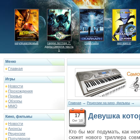
неуправляемый
гарри поттер 7:
скайлайн
мегамозг
дары смерти часть
1
Меню
Главная
Игры
Новости
Прохождения
Превью
Обзоры
→
→
Главная
Рецензии на кино, фильмы
ММО
Девушка кото
17
Кино, фильмы
Окт '10
Новости
Анонсы
Кто бы мог подумать, как не
Рецензии
сюжет нового триллера совм
Популярное