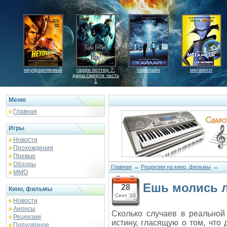
неуправляемый
гарри поттер 7:
скайлайн
мегамозг
дары смерти часть
1
Меню
Главная
Игры
Новости
Прохождения
Превью
Обзоры
→
→
Главная
Рецензии на кино, фильмы
ММО
Ешь молись 
28
Кино, фильмы
Сент '10
Новости
Анонсы
Сколько случаев в реальной
Рецензии
истину, гласящую о том, чт
Популярное