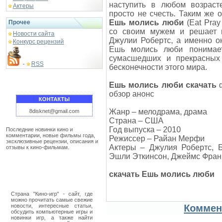
наступить в любом возраст
Актеры
просто не счесть. Таким же
Ешь молись люби
(Eat Pray
Прочее
со своим мужем и решает 
Новости сайта
Джулии Робертс, а именно о
Конкурс рецензий
Ешь молись люби понимает
сумасшедших и прекрасных 
RSS
-
бесконечности этого мира.
Ешь молись люби скачать
ф
обзор анонс
КОНТАКТЫ
Жанр – мелодрама, драма
8disknet@gmail.com
Страна – США
Год выпуска – 2010
Последние новинки кино и
комментарии, новые фильмы года,
Режиссер – Райан Мерфи
эксклюзивные рецензии, описания и
Актеры – Джулия Робертс, Б
отзывы к кино-фильмам.
Эшли Эткинсон, Джеймс Франко
скачать Ешь молись люби
Страна "Кино-игр" - сайт, где
можно прочитать самые свежие
новости, интересные статьи,
Коммен
обсудить компьютерные игры и
новинки игр, а также найти