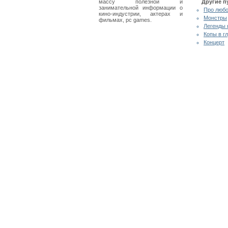
массу полезной и
Другие п
занимательной информации о
Про любо
кино-индустрии, актерах и
Монстры
фильмах, pc games.
Легенды 
Копы в г
Концерт