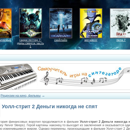
вляемый
гарри поттер 7:
скайлайн
мегамозг
пила 7
дары смерти часть
1
→
→
Рецензии на кино, фильмы
Уолл-стрит 2 Деньги никогда не спят
тория финансовых воротил продолжается в фильме
Уолл-стрит 2 Деньги никогда 
ney Never Sleeps). Герой картины наконец-то выходит из заключения и оказывается оди
но изменившимся миром. Однако перемены, произошедшие в фильме Уолл-стрит 2 Де