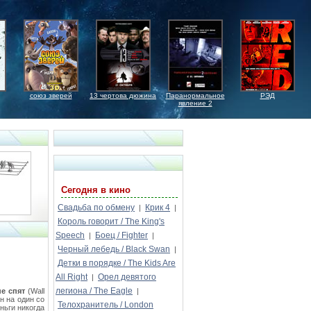
союз зверей
13 чертова дюжина
Паранормальное
РЭД
явление 2
Сегодня в кино
Свадьба по обмену
Крик 4
|
|
Король говорит / The King's
Speech
Боец / Fighter
|
|
Черный лебедь / Black Swan
|
Детки в порядке / The Kids Are
All Right
Орел девятого
|
легиона / The Eagle
не спят
(Wall
|
н на один со
Телохранитель / London
ньги никогда