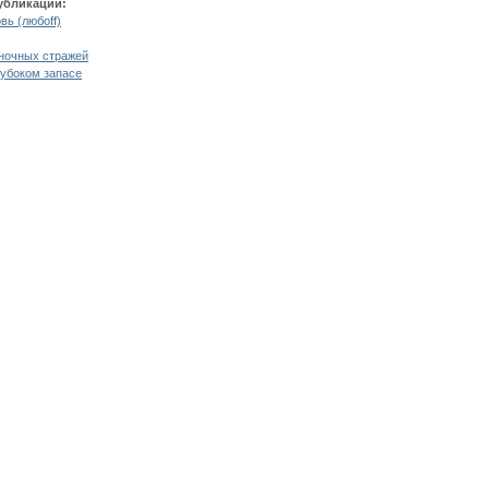
убликации:
вь (любоff)
ночных стражей
лубоком запасе