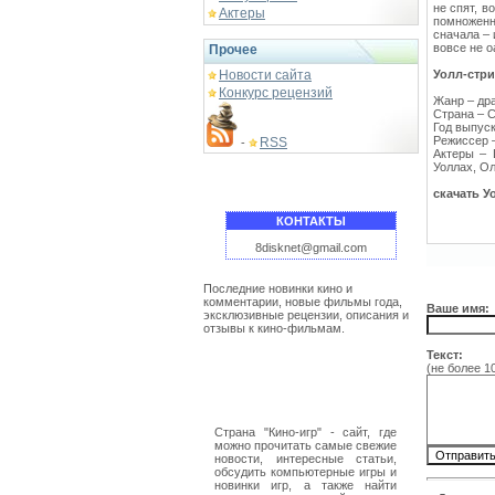
не спят, в
Актеры
помноженн
сначала – 
вовсе не о
Прочее
Новости сайта
Уолл-стри
Конкурс рецензий
Жанр – др
Страна – 
Год выпуск
Режиссер 
RSS
-
Актеры – 
Уоллах, Ол
скачать У
КОНТАКТЫ
8disknet@gmail.com
Последние новинки кино и
комментарии, новые фильмы года,
Ваше имя:
эксклюзивные рецензии, описания и
отзывы к кино-фильмам.
Текст:
(не более 1
Страна "Кино-игр" - сайт, где
можно прочитать самые свежие
новости, интересные статьи,
обсудить компьютерные игры и
новинки игр, а также найти