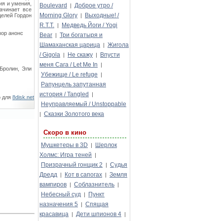
ия и умения,
Boulevard
Доброе утро /
|
ачинает все
Morning Glory
Выходные! /
целей Гордон
|
R.T.T.
Медведь Йоги / Yogi
|
зор анонс
Bear
Три богатыря и
|
Шамаханская царица
Жигола
|
/ Gigola
Не скажу
Впусти
|
|
меня Сага / Let Me In
|
Бролин, Эли
Убежище / Le refuge
|
Рапунцель запутанная
история / Tangled
|
о для
8disk.net
Неуправляемый / Unstoppable
Сказки Золотого века
|
Скоро в кино
Мушкетеры в 3D
Шерлок
|
Холмс: Игра теней
|
Призрачный гонщик 2
Судья
|
Дредд
Кот в сапогах
Земля
|
|
вампиров
Соблазнитель
|
|
Небесный суд
Пункт
|
назначения 5
Спящая
|
красавица
Дети шпионов 4
|
|