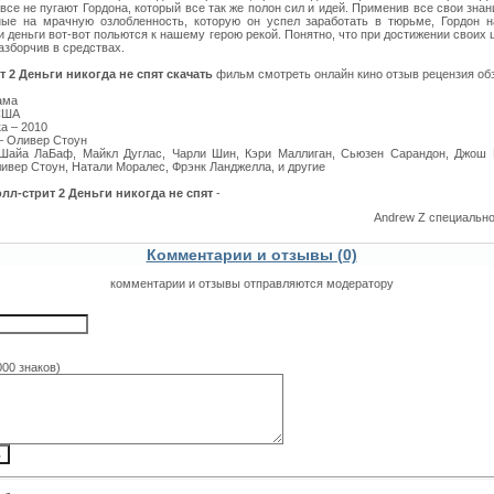
овсе не пугают Гордона, который все так же полон сил и идей. Применив все свои знан
ые на мрачную озлобленность, которую он успел заработать в тюрьме, Гордон н
и деньги вот-вот польются к нашему герою рекой. Понятно, что при достижении своих 
азборчив в средствах.
т 2 Деньги никогда не спят скачать
фильм смотреть онлайн кино отзыв рецензия об
ама
США
а – 2010
– Оливер Стоун
Шайа ЛаБаф, Майкл Дуглас, Чарли Шин, Кэри Маллиган, Сьюзен Сарандон, Джош 
ивер Стоун, Натали Моралес, Фрэнк Ланджелла, и другие
олл-стрит 2 Деньги никогда не спят
-
Andrew Z специальн
Комментарии и отзывы (0)
комментарии и отзывы отправляются модератору
000 знаков)