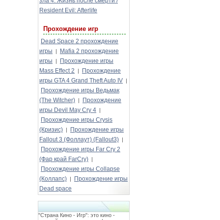
зла 4: Жизнь после смерти /
Resident Evil: Afterlife
Прохождение игр
Dead Space 2 прохождение
игры
Mafia 2 прохождение
|
игры
Прохождение игры
|
Mass Effect 2
Прохождение
|
игры GTA 4 Grand Theft Auto IV
|
Прохождение игры Ведьмак
(The Witcher)
Прохождение
|
игры Devil May Cry 4
|
Прохождение игры Crysis
(Кризис)
Прохождение игры
|
Fallout 3 (Фоллаут) (Fallout3)
|
Прохождение игры Far Cry 2
(Фар край FarCry)
|
Прохождение игры Collapse
(Коллапс)
Прохождение игры
|
Dead space
"Страна Кино - Игр": это кино -