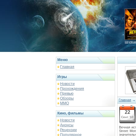
неупра
Меню
Главная
Игры
Новости
Прохождения
Превью
Обзоры
Главная
ММО
22
Кино, фильмы
Сент '10
Новости
Анонсы
Вечная ис
Рецензии
Street: Mo
Популярное
значитель