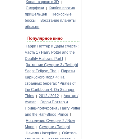
Конан-варвар в 3D
|
Смурфики
Ковбои против
|
пришельцев
Несносные
|
боссы
Восстание планеты
|
обезьян
Популярное кино
Гарри Поттер и Дары смерти:
Часть 1 / Harry Potter and the
Deathly Hallows: Part I
|
Затмение Сумерки 3 / Twilight
Saga: Eclipse, The
Пираты
|
Карибского моря 4: На
странных берегах / Pirates of
the Caribbean 4: On Stranger
Tides
2012 / 2012
Аватар /
|
|
Avatar
Гарри Поттер и
|
Принц-полукровка / Harry Potter
and the Half-Blood Prince
|
Новолуние Сумерки 2 / New
Moon
Сумерки / Twilight
|
|
Начало / Inception
Обитель
|