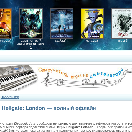
вляемый
гарри поттер 7:
скайлайн
мегамозг
пила 7
дары смерти часть
1
→
→
Новости игр
Hellgate: London — полный офлайн
и студии
Electronic Arts
сообщили неприятную для некоторых геймеров новость о том
ючены все сервера поддержки онлайн
игры Hellgate: London
. Теперь, все права на и
HanbitSoft
, которая некогда заявляла о грандиозных планах: планировалось отменить