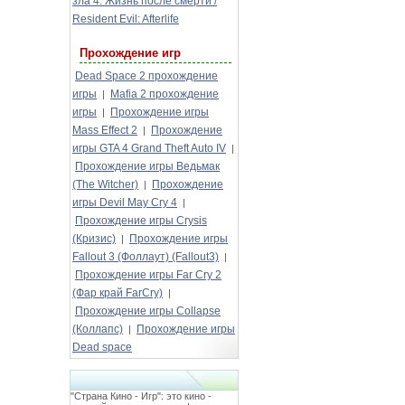
зла 4: Жизнь после смерти /
Resident Evil: Afterlife
Прохождение игр
Dead Space 2 прохождение
игры
Mafia 2 прохождение
|
игры
Прохождение игры
|
Mass Effect 2
Прохождение
|
игры GTA 4 Grand Theft Auto IV
|
Прохождение игры Ведьмак
(The Witcher)
Прохождение
|
игры Devil May Cry 4
|
Прохождение игры Crysis
(Кризис)
Прохождение игры
|
Fallout 3 (Фоллаут) (Fallout3)
|
Прохождение игры Far Cry 2
(Фар край FarCry)
|
Прохождение игры Collapse
(Коллапс)
Прохождение игры
|
Dead space
"Страна Кино - Игр": это кино -