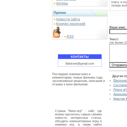
плату и по
Актеры
теперь всё
Прочее
Новости сайта
Конкурс рецензий
Ваше имя:
RSS
-
Текст:
(не более 1
КОНТАКТЫ
8disknet@gmail.com
Последние новинки кино и
Другие п
комментарии, новые фильмы года,
Electroni
эксклюзивные рецензии, описания и
отзывы к кино-фильмам.
Состоялс
Prince of
Анонсиро
Кристин К
Страна "Кино-игр" - сайт, где
можно прочитать самые свежие
новости, интересные статьи,
обсудить компьютерные игры и
новинки игр, а также найти