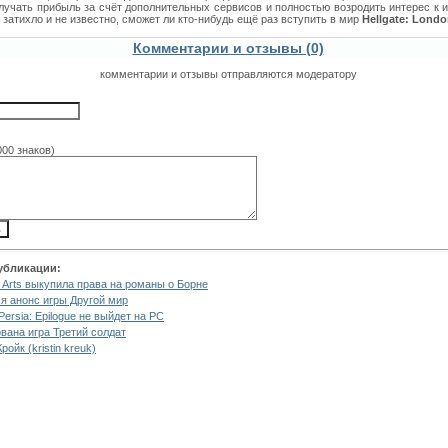
лучать прибыль за счёт дополнительных сервисов и полностью возродить интерес к и
 затихло и не известно, сможет ли кто-нибудь ещё раз вступить в мир
Hellgate: Lond
Комментарии и отзывы (0)
комментарии и отзывы отправляются модератору
000 знаков)
убликации:
c Arts выкупила права на романы о Борне
я анонс игры Другой мир
 Persia: Epilogue не выйдет на PC
вана игра Третий солдат
ройк (kristin kreuk)