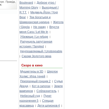
гре. Правда,
Boulevard
Доброе утро /
|
on
.
Morning Glory
Выходные! /
|
R.T.T.
Медведь Йоги / Yogi
|
Bear
Три богатыря и
|
Шамаханская царица
Жигола
|
/ Gigola
Не скажу
Впусти
|
|
меня Сага / Let Me In
|
Убежище / Le refuge
|
Рапунцель запутанная
история / Tangled
|
Неуправляемый / Unstoppable
Сказки Золотого века
|
Скоро в кино
Мушкетеры в 3D
Шерлок
|
Холмс: Игра теней
|
Призрачный гонщик 2
Судья
|
Дредд
Кот в сапогах
Земля
|
|
вампиров
Соблазнитель
|
|
Небесный суд
Пункт
|
назначения 5
Спящая
|
красавица
Дети шпионов 4
|
|