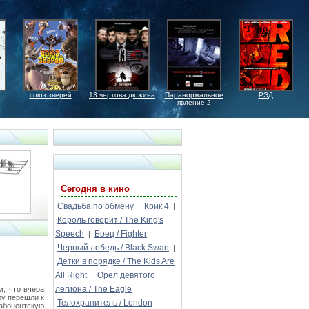
союз зверей
13 чертова дюжина
Паранормальное
РЭД
явление 2
Сегодня в кино
Свадьба по обмену
Крик 4
|
|
Король говорит / The King's
Speech
Боец / Fighter
|
|
Черный лебедь / Black Swan
|
Детки в порядке / The Kids Are
All Right
Орел девятого
|
легиона / The Eagle
, что вчера
|
гру перешли к
Телохранитель / London
 абонентскую