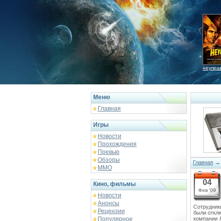
неупра
Меню
Главная
Игры
Новости
Прохождения
Превью
Обзоры
Главная
ММО
04
Кино, фильмы
Фев '09
Новости
Анонсы
Сотрудник
Рецензии
были откл
Популярное
компании