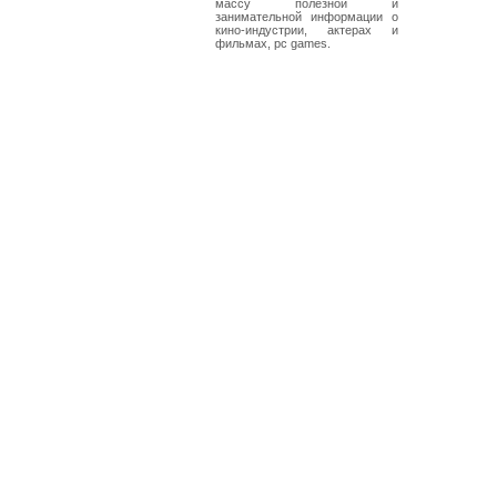
массу полезной и
занимательной информации о
кино-индустрии, актерах и
фильмах, pc games.