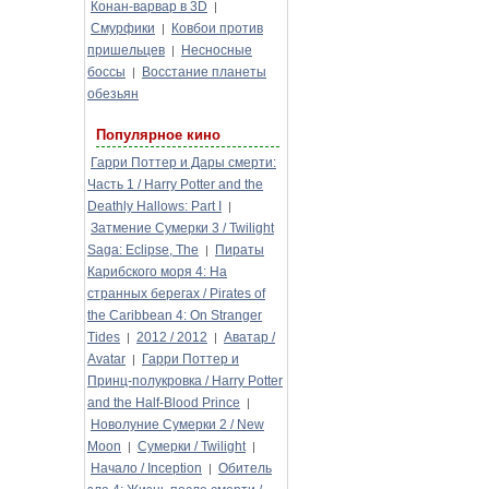
Конан-варвар в 3D
|
Смурфики
Ковбои против
|
пришельцев
Несносные
|
боссы
Восстание планеты
|
обезьян
Популярное кино
Гарри Поттер и Дары смерти:
Часть 1 / Harry Potter and the
Deathly Hallows: Part I
|
Затмение Сумерки 3 / Twilight
Saga: Eclipse, The
Пираты
|
Карибского моря 4: На
странных берегах / Pirates of
the Caribbean 4: On Stranger
Tides
2012 / 2012
Аватар /
|
|
Avatar
Гарри Поттер и
|
Принц-полукровка / Harry Potter
and the Half-Blood Prince
|
Новолуние Сумерки 2 / New
Moon
Сумерки / Twilight
|
|
Начало / Inception
Обитель
|