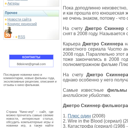
Актеры
Пока доподлинно неизвестно, 
и как прошла его юношеская 
Прочее
не очень знаком, потому - что
Новости сайта
Конкурс рецензий
На счету
Джетро Скиннер
о
снят в 2008 году. Называется 
RSS
-
Карьера
Джетро Скиннера
на
известного сериала
Чисто ан
2008 года. Параллельно этот 
КОНТАКТЫ
тоже закончились в 2008 го
полнометражном фильме
Плю
8disknet@gmail.com
На счету
Джетро Скиннер
Последние новинки кино и
комментарии, новые фильмы года,
однако особенно у него полу
эксклюзивные рецензии, описания и
отзывы к кино-фильмам.
Самые известные
фильмы 
английское убийство
.
Джетро Скиннер фильмогр
Страна "Кино-игр" - сайт, где
можно прочитать самые свежие
1.
Плюс один
(2008)
новости, интересные статьи,
2. Wire in the Blood (сериал) (2
обсудить компьютерные игры и
новинки игр, а также найти
3. Катастрофа (сериал) (1986 -