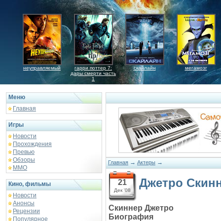
неуправляемый
гарри поттер 7:
скайлайн
мегамозг
дары смерти часть
1
Меню
Главная
Игры
Новости
Прохождения
Превью
Обзоры
→
→
Главная
Актеры
ММО
Джетро Скин
21
Кино, фильмы
Дек '08
Новости
Анонсы
Скиннер Джетро
Рецензии
Биография
Популярное