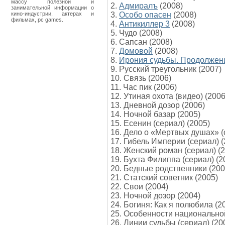
массу полезной и
2.
Адмиралъ
(2008)
занимательной информации о
кино-индустрии, актерах и
3.
Особо опасен
(2008)
фильмах, pc games.
4.
Антикиллер 3
(2008)
5. Чудо (2008)
6. Сапсан (2008)
7.
Домовой
(2008)
8.
Ирония судьбы. Продолжен
9. Русский треугольник (2007)
10. Связь (2006)
11. Час пик (2006)
12. Утиная охота (видео) (2006
13. Дневной дозор (2006)
14. Ночной базар (2005)
15. Есенин (сериал) (2005)
16. Дело о «Мертвых душах» (
17. Гибель Империи (сериал) (
18. Женский роман (сериал) (
19. Бухта Филиппа (сериал) (2
20. Бедные родственники (200
21. Статский советник (2005)
22. Свои (2004)
23. Ночной дозор (2004)
24. Богиня: Как я полюбила (2
25. Особенности национальной
26. Линии судьбы (сериал) (20