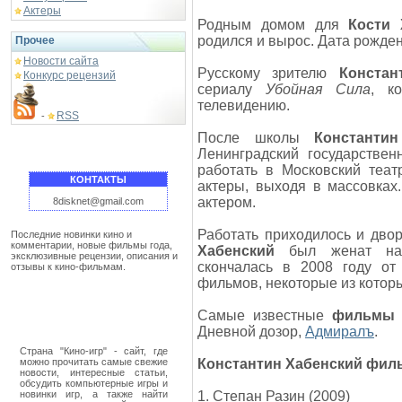
Актеры
Родным домом для
Кости 
родился и вырос. Дата рождени
Прочее
Новости сайта
Русскому зрителю
Констан
Конкурс рецензий
сериалу
Убойная Сила
, к
телевидению.
RSS
-
После школы
Константи
Ленинградский государствен
работать в Московский теа
КОНТАКТЫ
актеры, выходя в массовках
актером.
8disknet@gmail.com
Работать приходилось и дво
Последние новинки кино и
комментарии, новые фильмы года,
Хабенский
был женат на к
эксклюзивные рецензии, описания и
скончалась в 2008 году от
отзывы к кино-фильмам.
фильмов, некоторые из котор
Самые известные
фильмы К
Дневной дозор,
Адмиралъ
.
Страна "Кино-игр" - сайт, где
можно прочитать самые свежие
Константин Хабенский фил
новости, интересные статьи,
обсудить компьютерные игры и
новинки игр, а также найти
1. Степан Разин (2009)