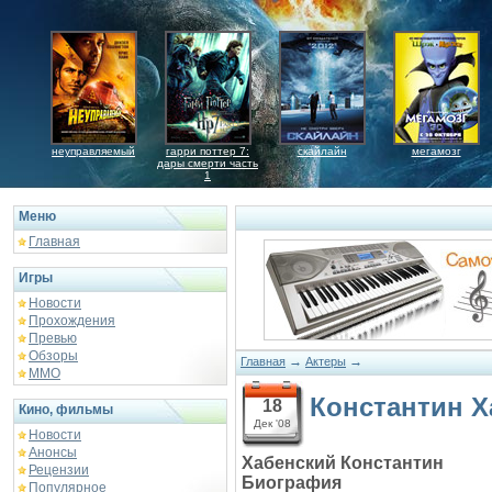
неуправляемый
гарри поттер 7:
скайлайн
мегамозг
дары смерти часть
1
Меню
Главная
Игры
Новости
Прохождения
Превью
Обзоры
→
→
Главная
Актеры
ММО
Константин Х
18
Кино, фильмы
Дек '08
Новости
Анонсы
Хабенский Константин
Рецензии
Биография
Популярное