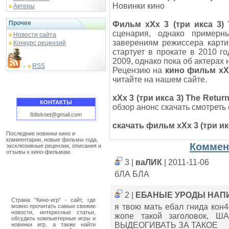
Новинки кино
Актеры
Прочее
Фильм xXx 3 (три икса 3) 
сценария, однако примерн
Новости сайта
заверениям режиссера карт
Конкурс рецензий
стартует в прокате в 2010 г
2009, однако пока об актерах
RSS
-
Рецензию на
кино фильм xXx
читайте на нашем сайте.
xXx 3 (три икса 3) The Retur
КОНТАКТЫ
обзор анонс скачать смотреть
8disknet@gmail.com
скачать фильм xXx 3 (три ик
Последние новинки кино и
комментарии, новые фильмы года,
Коммен
эксклюзивные рецензии, описания и
отзывы к кино-фильмам.
3 |
ваЛИК
| 2011-11-06
бЛА БЛА
2 |
ЕБАНЫЕ УРОДЫ НАП
Страна "Кино-игр" - сайт, где
я твою мать ебал гнида кон
можно прочитать самые свежие
новости, интересные статьи,
жопе такой заголовок,
обсудить компьютерные игры и
ВЫДЕОГИВАТЬ ЗА ТАКОЕ
новинки игр, а также найти