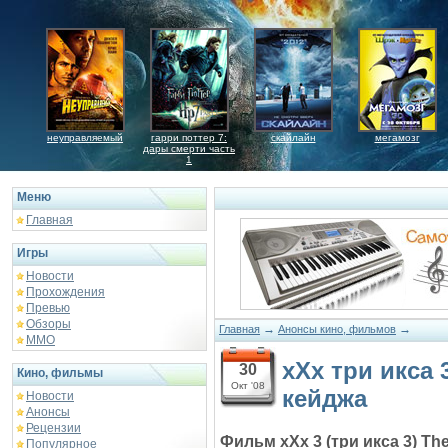
неуправляемый
гарри поттер 7:
скайлайн
мегамозг
дары смерти часть
1
Меню
Главная
Игры
Новости
Прохождения
Превью
Обзоры
→
→
Главная
Анонсы кино, фильмов
ММО
xXx три икса
30
Кино, фильмы
Окт '08
кейджа
Новости
Анонсы
Рецензии
Фильм xXx 3 (три икса 3) Th
Популярное