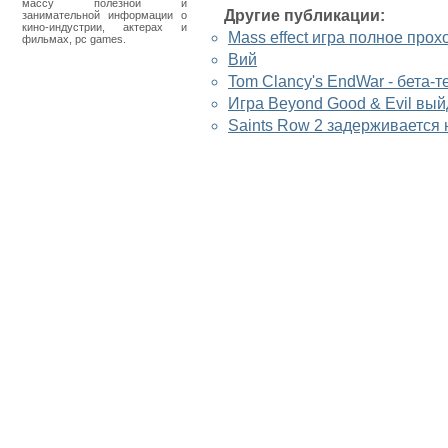
массу полезной и
Другие публикации:
занимательной информации о
кино-индустрии, актерах и
Mass effect игра полное про
фильмах, pc games.
Вий
Tom Clancy's EndWar - бета-т
Игра Beyond Good & Evil вы
Saints Row 2 задерживается 