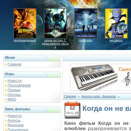
неуправляемый
гарри поттер 7:
скайлайн
мегамозг
дары смерти часть
1
Меню
Главная
Игры
Новости
Прохождения
Превью
Обзоры
→
→
Главная
Анонсы кино, фильмов
ММО
Когда он не 
02
Кино, фильмы
Июнь '08
Новости
Анонсы
Кино фильм Когда он не
Рецензии
влюблен
разворачиваются в
Популярное