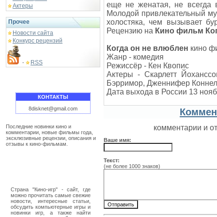
еще не женатая, не всегда 
Актеры
Молодой привлекательный муж
холостяка, чем вызывает бу
Прочее
Рецензию на
Кино фильм Ког
Новости сайта
Конкурс рецензий
Когда он не влюблен
кино ф
Жанр - комедия
RSS
-
Режиссёр - Кен Квопис
Актеры - Скарлетт Йохансс
Бэрримор, Дженнифер Коннелл
Дата выхода в России 13 нояб
КОНТАКТЫ
8disknet@gmail.com
Коммен
Последние новинки кино и
комментарии и о
комментарии, новые фильмы года,
эксклюзивные рецензии, описания и
Ваше имя:
отзывы к кино-фильмам.
Текст:
(не более 1000 знаков)
Страна "Кино-игр" - сайт, где
можно прочитать самые свежие
новости, интересные статьи,
обсудить компьютерные игры и
новинки игр, а также найти