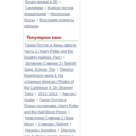
Конан-варвар в 3D
|
Смурфики
Ковбои против
|
пришельцев
Несносные
|
боссы
Восстание планеты
|
обезьян
Популярное кино
Гарри Поттер и Дары смерти:
Часть 1 / Harry Potter and the
Deathly Hallows: Part I
|
Затмение Сумерки 3 / Twilight
Saga: Eclipse, The
Пираты
|
Карибского моря 4: На
странных берегах / Pirates of
the Caribbean 4: On Stranger
Tides
2012 / 2012
Аватар /
|
|
Avatar
Гарри Поттер и
|
Принц-полукровка / Harry Potter
and the Half-Blood Prince
|
Новолуние Сумерки 2 / New
Moon
Сумерки / Twilight
|
|
Начало / Inception
Обитель
|