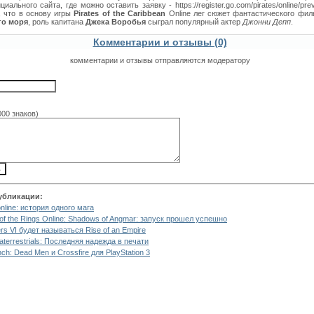
иального сайта, где можно оставить заявку - https://register.go.com/pirates/online/previ
 что в основу игры
Pirates of the Caribbean
Online лег сюжет фантастического фи
го моря
, роль капитана
Джека Воробья
сыграл популярный актер
Джонни Депп
.
Комментарии и отзывы (0)
комментарии и отзывы отправляются модератору
000 знаков)
убликации:
online: история одного мага
of the Rings Online: Shadows of Angmar: запуск прошел успешно
ers VI будет называться Rise of an Empire
terrestrials: Последняя надежда в печати
h: Dead Men и Crossfire для PlayStation 3