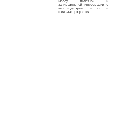
массу полезной и
занимательной информации о
кино-индустрии, актерах и
фильмах, pc games.