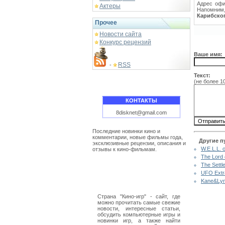
Адрес офиц
Актеры
Напомним,
Карибско
Прочее
Новости сайта
Конкурс рецензий
Ваше имя:
RSS
-
Текст:
(не более 1
КОНТАКТЫ
8disknet@gmail.com
Последние новинки кино и
комментарии, новые фильмы года,
Другие п
эксклюзивные рецензии, описания и
W.E.L.L. 
отзывы к кино-фильмам.
The Lord 
The Settl
UFO Extra
Kane&Lync
Страна "Кино-игр" - сайт, где
можно прочитать самые свежие
новости, интересные статьи,
обсудить компьютерные игры и
новинки игр, а также найти