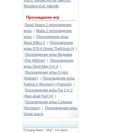
зла 4: Жизнь после смерти /
Resident Evil: Afterlife
Прохождение игр
Dead Space 2 прохождение
игры
Mafia 2 прохождение
|
игры
Прохождение игры
|
Mass Effect 2
Прохождение
|
игры GTA 4 Grand Theft Auto IV
|
Прохождение игры Ведьмак
(The Witcher)
Прохождение
|
игры Devil May Cry 4
|
Прохождение игры Crysis
(Кризис)
Прохождение игры
|
Fallout 3 (Фоллаут) (Fallout3)
|
Прохождение игры Far Cry 2
(Фар край FarCry)
|
Прохождение игры Collapse
(Коллапс)
Прохождение игры
|
Dead space
"Страна Кино - Игр": это кино -