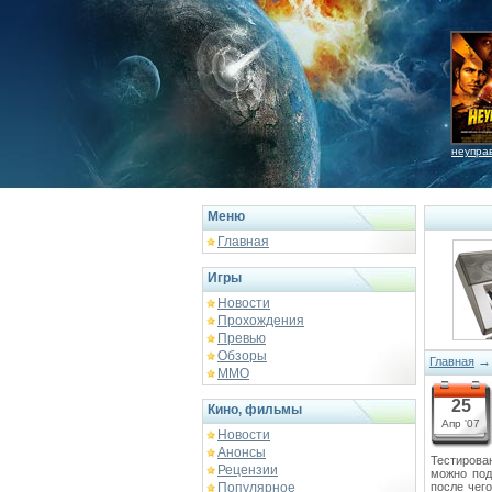
неупра
Меню
Главная
Игры
Новости
Прохождения
Превью
Обзоры
Главная
ММО
25
Кино, фильмы
Апр '07
Новости
Анонсы
Тестирова
Рецензии
можно под
Популярное
после чег