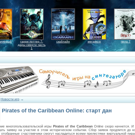
вляемый
гарри поттер 7:
скайлайн
мегамозг
пила 7
дары смерти часть
1
→
→
Новости игр
Pirates of the Caribbean Online: старт дан
ние многопользовательской игры
Pirates of the Caribbean
Online скоро начнется. И
ать заявку на участие в этом историческом событии. Сбор заявок продлится до к
о отобранные счастливчики смогут насладиться всеми прелестями виртуальной пира