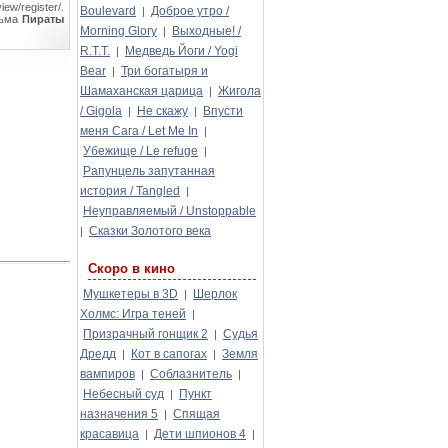
ew/register/.
Boulevard
Доброе утро /
|
льма
Пираты
Morning Glory
Выходные! /
|
R.T.T.
Медведь Йоги / Yogi
|
Bear
Три богатыря и
|
Шамаханская царица
Жигола
|
/ Gigola
Не скажу
Впусти
|
|
меня Сага / Let Me In
|
Убежище / Le refuge
|
Рапунцель запутанная
история / Tangled
|
Неуправляемый / Unstoppable
Сказки Золотого века
|
Скоро в кино
Мушкетеры в 3D
Шерлок
|
Холмс: Игра теней
|
Призрачный гонщик 2
Судья
|
Дредд
Кот в сапогах
Земля
|
|
вампиров
Соблазнитель
|
|
Небесный суд
Пункт
|
назначения 5
Спящая
|
красавица
Дети шпионов 4
|
|