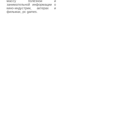
массу полезной и
занимательной информации о
кино-индустрии, актерах и
фильмах, pc games.