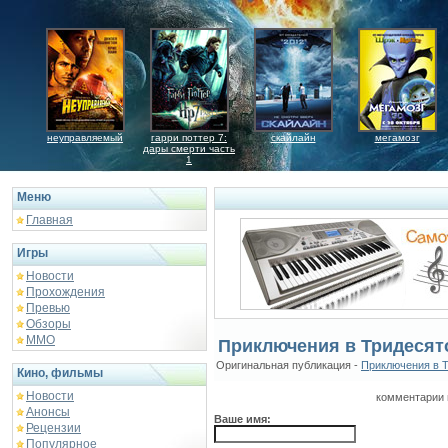
неуправляемый
гарри поттер 7:
скайлайн
мегамозг
дары смерти часть
1
Меню
Главная
Игры
Новости
Прохождения
Превью
Обзоры
ММО
Приключения в Тридесят
Оригинальная публикация -
Приключения в 
Кино, фильмы
Новости
комментарии 
Анонсы
Ваше имя:
Рецензии
Популярное