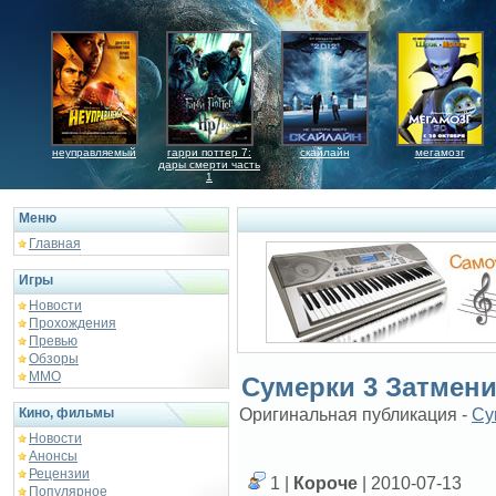
неуправляемый
гарри поттер 7:
скайлайн
мегамозг
дары смерти часть
1
Меню
Главная
Игры
Новости
Прохождения
Превью
Обзоры
ММО
Сумерки 3 Затмен
Кино, фильмы
Оригинальная публикация -
Су
Новости
Анонсы
Рецензии
1 |
Короче
| 2010-07-13
Популярное