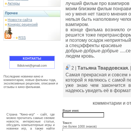
лучший фильм про вампиров
Актеры
моим близким фильм понрав
Прочее
но у меня нет такого мнения 
нельзя быть наполовину чело
Новости сайта
вампиром.
Конкурс рецензий
в конце фильма возникло о
решится тоже перетрансформ
RSS
-
и поэтому осадок неприятный
а спецэффекты красивые
добрые-добрые-добрые .....с
людям кровь.
КОНТАКТЫ
8disknet@gmail.com
2 |
Татьяна Твардовская.
Самая прекрасная и совсем 
Последние новинки кино и
которой я являюсь с самой пе
комментарии, новые фильмы года,
эксклюзивные рецензии, описания и
уже знаю чем закончится в
отзывы к кино-фильмам.
надеюсь увидеть её в формат
комментарии и о
Ваше имя:
Страна "Кино-игр" - сайт, где
можно прочитать самые свежие
новости, интересные статьи,
Текст:
обсудить компьютерные игры и
(не более 1000 знаков)
новинки игр, а также найти