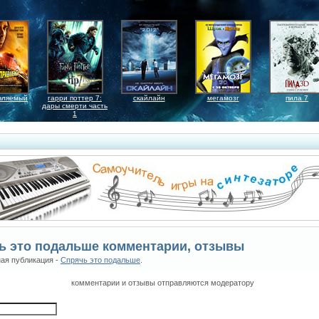
вляемый
гарри поттер 7:
скайлайн
мегамозг
пила 7
дары смерти часть
1
ь это подальше комментарии, отзывы
ая публикация -
Спрячь это подальше
.
комментарии и отзывы отправляются модератору