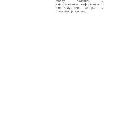
массу полезной и
занимательной информации о
кино-индустрии, актерах и
фильмах, pc games.