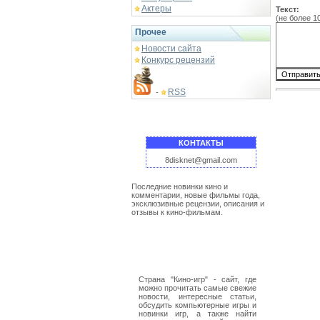
Актеры
Текст:
(не более 1
Прочее
Новости сайта
Конкурс рецензий
RSS
-
КОНТАКТЫ
8disknet@gmail.com
Последние новинки кино и
комментарии, новые фильмы года,
эксклюзивные рецензии, описания и
отзывы к кино-фильмам.
Страна "Кино-игр" - сайт, где
можно прочитать самые свежие
новости, интересные статьи,
обсудить компьютерные игры и
новинки игр, а также найти