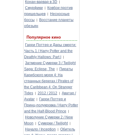
Конан-варвар в 3D
|
Смурфики
Ковбои против
|
пришельцев
Несносные
|
боссы
Восстание планеты
|
обезьян
Популярное кино
Гарри Поттер и Дары смерти:
Часть 1 / Harry Potter and the
Deathly Hallows: Part I
|
Затмение Сумерки 3 / Twilight
Saga: Eclipse, The
Пираты
|
Карибского моря 4: На
странных берегах / Pirates of
the Caribbean 4: On Stranger
Tides
2012 / 2012
Аватар /
|
|
Avatar
Гарри Поттер и
|
Принц-полукровка / Harry Potter
and the Half-Blood Prince
|
Новолуние Сумерки 2 / New
Moon
Сумерки / Twilight
|
|
Начало / Inception
Обитель
|