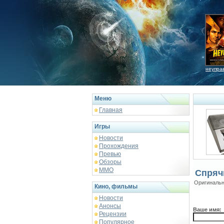
неупра
Меню
Главная
Игры
Новости
Прохождения
Превью
Обзоры
ММО
Спряч
Оригинальн
Кино, фильмы
Новости
Анонсы
Ваше имя:
Рецензии
Популярное