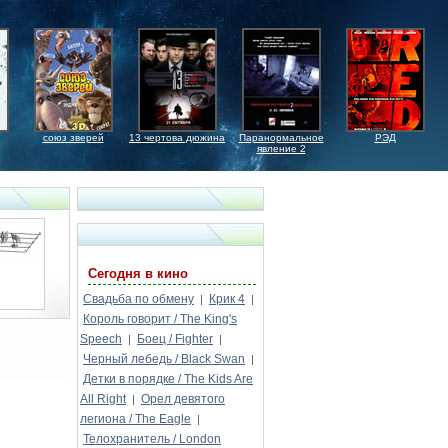
союз зверей
13 чертова дюжина
Паранормальное
РЭД
явление 2
Сегодня в кино
Свадьба по обмену
Крик 4
|
|
Король говорит / The King's
Speech
Боец / Fighter
|
|
Черный лебедь / Black Swan
|
Детки в порядке / The Kids Are
All Right
Орел девятого
|
легиона / The Eagle
|
Телохранитель / London