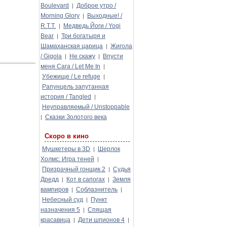
Boulevard
Доброе утро /
|
Morning Glory
Выходные! /
|
R.T.T.
Медведь Йоги / Yogi
|
Bear
Три богатыря и
|
Шамаханская царица
Жигола
|
/ Gigola
Не скажу
Впусти
|
|
меня Сага / Let Me In
|
Убежище / Le refuge
|
Рапунцель запутанная
история / Tangled
|
Неуправляемый / Unstoppable
Сказки Золотого века
|
Скоро в кино
Мушкетеры в 3D
Шерлок
|
Холмс: Игра теней
|
Призрачный гонщик 2
Судья
|
Дредд
Кот в сапогах
Земля
|
|
вампиров
Соблазнитель
|
|
Небесный суд
Пункт
|
назначения 5
Спящая
|
красавица
Дети шпионов 4
|
|